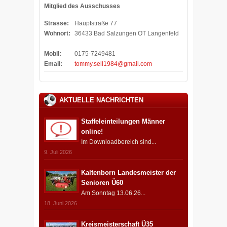
Mitglied des Ausschusses
Strasse:
Hauptstraße 77
Wohnort:
36433 Bad Salzungen OT Langenfeld
Mobil:
0175-7249481
Email:
tommy.sell1984@gmail.com
AKTUELLE NACHRICHTEN
Staffeleinteilungen Männer
online!
Im Downloadbereich sind...
9. Juli 2026
Kaltenborn Landesmeister der
Senioren Ü60
Am Sonntag 13.06.26...
18. Juni 2026
Kreismeisterschaft Ü35