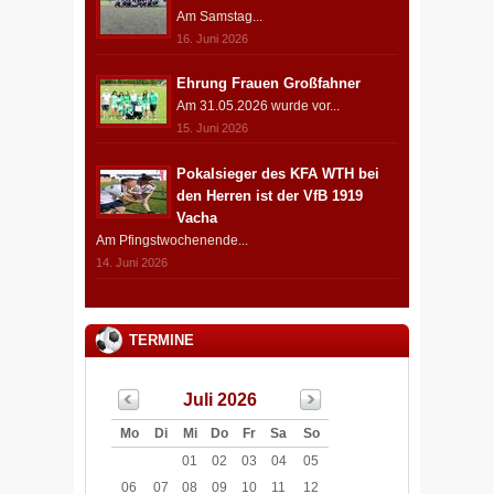
Am Samstag...
16. Juni 2026
Ehrung Frauen Großfahner
Am 31.05.2026 wurde vor...
15. Juni 2026
Pokalsieger des KFA WTH bei
den Herren ist der VfB 1919
Vacha
Am Pfingstwochenende...
14. Juni 2026
TERMINE
Juli 2026
Mo
Di
Mi
Do
Fr
Sa
So
01
02
03
04
05
06
07
08
09
10
11
12