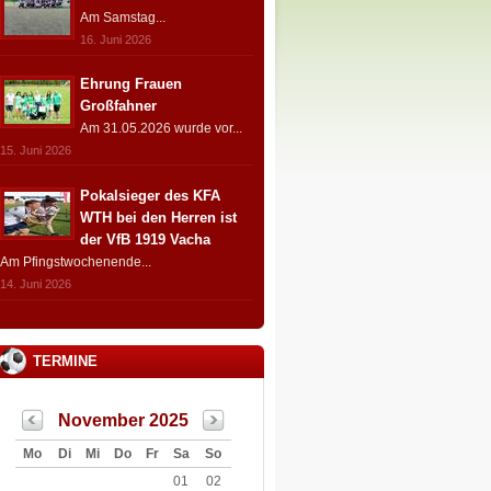
Am Samstag...
16. Juni 2026
Ehrung Frauen
Großfahner
Am 31.05.2026 wurde vor...
15. Juni 2026
Pokalsieger des KFA
WTH bei den Herren ist
der VfB 1919 Vacha
Am Pfingstwochenende...
14. Juni 2026
TERMINE
November 2025
Mo
Di
Mi
Do
Fr
Sa
So
01
02