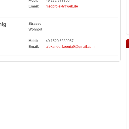
Mobil:
49 172 9783064
Email:
msoprojekt@web.de
nig
Strasse:
Wohnort:
Mobil:
49 1520 6389057
Email:
alexander.koenig9@gmail.com