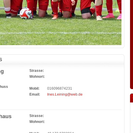
S
ng
Strasse:
Wohnort:
chuss
Mobil:
016096874231
Email:
Ines.Leining@web.de
nhaus
Strasse:
Wohnort: