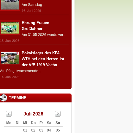
Am Samstag...
16. Juni 2026
Ehrung Frauen
Großfahner
Am 31.05.2026 wurde vor...
15. Juni 2026
Pokalsieger des KFA
WTH bei den Herren ist
der VfB 1919 Vacha
Am Pfingstwochenende...
14. Juni 2026
TERMINE
Juli 2026
Mo
Di
Mi
Do
Fr
Sa
So
01
02
03
04
05