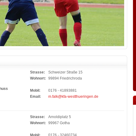
Strasse:
Schweizer Straße 15
Wohnort:
99894 Friedrichroda
chuss
Mobil:
0176 - 41893881
Email:
m.falk@kfa-westthueringen.de
Strasse:
Arnoldiplatz 5
Wohnort:
99967 Gotha
Mobil:
0176 - 32460734