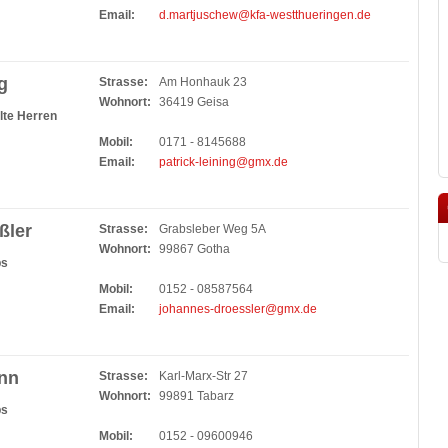
Email:
d.martjuschew@kfa-westthueringen.de
g
Strasse:
Am Honhauk 23
Wohnort:
36419 Geisa
lte Herren
Mobil:
0171 - 8145688
Email:
patrick-leining@gmx.de
ßler
Strasse:
Grabsleber Weg 5A
Wohnort:
99867 Gotha
bs
Mobil:
0152 - 08587564
Email:
johannes-droessler@gmx.de
nn
Strasse:
Karl-Marx-Str 27
Wohnort:
99891 Tabarz
bs
Mobil:
0152 - 09600946