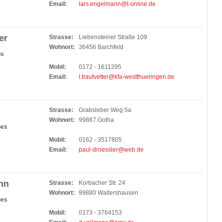
Email:
lars.engelmann@t-online.de
er
Strasse:
Liebensteiner Straße 109
Wohnort:
36456 Barchfeld
bs
Mobil:
0172 - 1611295
Email:
l.trautvetter@kfa-westthueringen.de
Strasse:
Grabsleber Weg 5a
Wohnort:
99867 Gotha
bes
Mobil:
0162 - 3517805
Email:
paul-droessler@web.de
nn
Strasse:
Korbacher Str. 24
Wohnort:
99880 Waltershausen
bes
Mobil:
0173 - 3764153