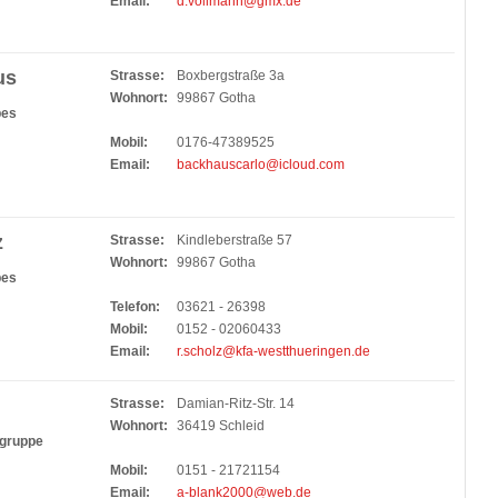
Email:
d.vollmann@gmx.de
us
Strasse:
Boxbergstraße 3a
Wohnort:
99867 Gotha
bes
Mobil:
0176-47389525
Email:
backhauscarlo@icloud.com
z
Strasse:
Kindleberstraße 57
Wohnort:
99867 Gotha
bes
Telefon:
03621 - 26398
Mobil:
0152 - 02060433
Email:
r.scholz@kfa-westthueringen.de
Strasse:
Damian-Ritz-Str. 14
Wohnort:
36419 Schleid
rgruppe
Mobil:
0151 - 21721154
Email:
a-blank2000@web.de