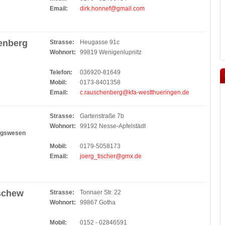
Email:
dirk.honnef@gmail.com
enberg
Strasse:
Heugasse 91c
Wohnort:
99819 Wenigenlupnitz
Telefon:
036920-81649
Mobil:
0173-8401358
Email:
c.rauschenberg@kfa-westthueringen.de
Strasse:
Gartenstraße 7b
Wohnort:
99192 Nesse-Apfelstädt
ngswesen
Mobil:
0179-5058173
Email:
joerg_tischer@gmx.de
uschew
Strasse:
Tonnaer Str. 22
Wohnort:
99867 Gotha
Mobil:
0152 - 02846591