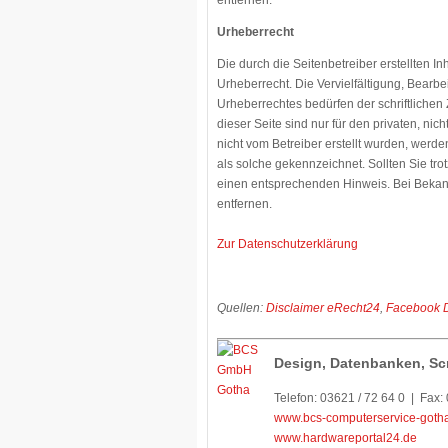
entfernen.
Urheberrecht
Die durch die Seitenbetreiber erstellten 
Urheberrecht. Die Vervielfältigung, Bearb
Urheberrechtes bedürfen der schriftlichen
dieser Seite sind nur für den privaten, nic
nicht vom Betreiber erstellt wurden, werde
als solche gekennzeichnet. Sollten Sie tr
einen entsprechenden Hinweis. Bei Bekan
entfernen.
Zur Datenschutzerklärung
Quellen:
Disclaimer eRecht24
,
Facebook D
Design, Datenbanken, Sc
Telefon: 03621 / 72 64 0 | Fax:
www.bcs-computerservice-goth
www.hardwareportal24.de