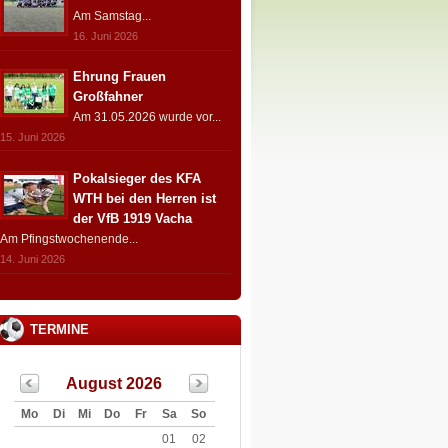
Am Samstag...
16. Juni 2026
Ehrung Frauen
Großfahner
Am 31.05.2026 wurde vor...
15. Juni 2026
Pokalsieger des KFA
WTH bei den Herren ist
der VfB 1919 Vacha
Am Pfingstwochenende...
14. Juni 2026
TERMINE
August 2026
Mo
Di
Mi
Do
Fr
Sa
So
01
02