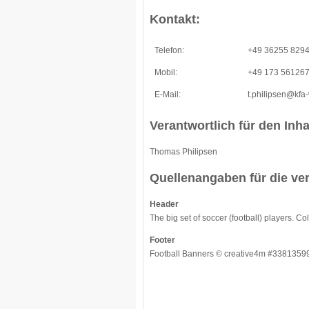
Kontakt:
Telefon:
+49 36255 829
Mobil:
+49 173 56126
E-Mail:
t.philipsen@kfa
Verantwortlich für den Inha
Thomas Philipsen
Quellenangaben für die ve
Header
The big set of soccer (football) players. 
Footer
Football Banners © creative4m #33813599