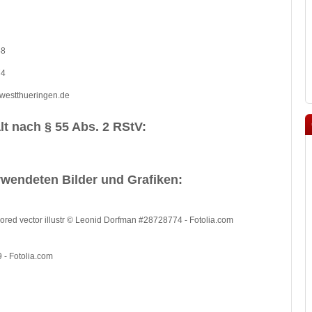
48
74
-westthueringen.de
lt nach § 55 Abs. 2 RStV:
rwendeten Bilder und Grafiken:
Colored vector illustr © Leonid Dorfman #28728774 - Fotolia.com
 - Fotolia.com