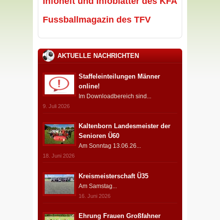
Infoheft und Infoblätter des KFA
Fussballmagazin des TFV
AKTUELLE NACHRICHTEN
Staffeleinteilungen Männer
online!
Im Downloadbereich sind...
9. Juli 2026
Kaltenborn Landesmeister der
Senioren Ü60
Am Sonntag 13.06.26...
18. Juni 2026
Kreismeisterschaft Ü35
Am Samstag...
16. Juni 2026
Ehrung Frauen Großfahner