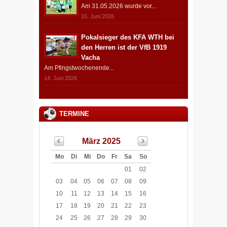
Am 31.05.2026 wurde vor...
15. Juni 2026
Pokalsieger des KFA WTH bei
den Herren ist der VfB 1919
Vacha
Am Pfingstwochenende...
14. Juni 2026
TERMINE
März 2025
Mo
Di
Mi
Do
Fr
Sa
So
01
02
03
04
05
06
07
08
09
10
11
12
13
14
15
16
17
18
19
20
21
22
23
24
25
26
27
28
29
30