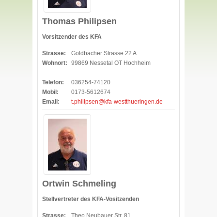
Thomas Philipsen
Vorsitzender des KFA
Strasse:
Goldbacher Strasse 22 A
Wohnort:
99869 Nessetal OT Hochheim
Telefon:
036254-74120
Mobil:
0173-5612674
Email:
t.philipsen@kfa-westthueringen.de
Ortwin Schmeling
Stellvertreter des KFA-Vositzenden
Strasse:
Theo Neubauer Str. 81