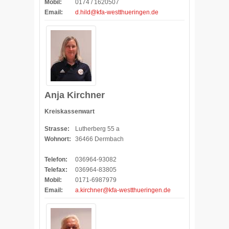
Mobil:
0174 / 1620507
Email:
d.hild@kfa-westthueringen.de
Anja Kirchner
Kreiskassenwart
Strasse:
Lutherberg 55 a
Wohnort:
36466 Dermbach
Telefon:
036964-93082
Telefax:
036964-83805
Mobil:
0171-6987979
Email:
a.kirchner@kfa-westthueringen.de