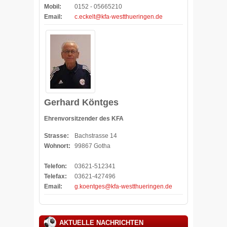
Mobil:
0152 - 05665210
Email:
c.eckelt@kfa-westthueringen.de
Gerhard Köntges
Ehrenvorsitzender des KFA
Strasse:
Bachstrasse 14
Wohnort:
99867 Gotha
Telefon:
03621-512341
Telefax:
03621-427496
Email:
g.koentges@kfa-westthueringen.de
AKTUELLE NACHRICHTEN