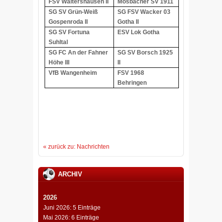
FSV Waltershausen II
Mosbacher SV 1911
SG SV Grün-Weiß
SG FSV Wacker 03
Gospenroda II
Gotha II
SG SV Fortuna
ESV Lok Gotha
Suhltal
SG FC An der Fahner
SG SV Borsch 1925
Höhe III
II
VfB Wangenheim
FSV 1968
Behringen
« zurück zu: Nachrichten
ARCHIV
2026
Juni 2026: 5 Einträge
Mai 2026: 6 Einträge