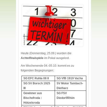
Heute (Donnerstag, 25.09.) wurden die
Achtelfinalspiele
im Pokal ausgelost.
Am Wochenende 04.-05.10. kommt es zu
folgenden Begegnungen:
SG EFC Ruhla 08 II
SG VfB 1919 Vacha
SG SV Borsch 1925
SV Motor Tambach-
III
Dietharz
Gewinner aus
SG FSV
Bischofroda :
Diedorf/Rhön
Hötzelsroda