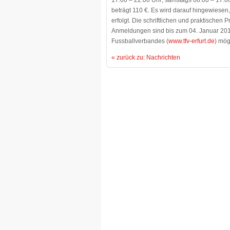
17:00 – 22:00 Uhr; samstags 08:00 – 17:0
beträgt 110 €
.
Es wird darauf hingewiesen,
erfolgt. Die schriftlichen und praktisch
Anmeldungen sind bis zum 04. Januar 201
Fussballverbandes (
www.tfv-erfurt.de
) mög
« zurück zu: Nachrichten