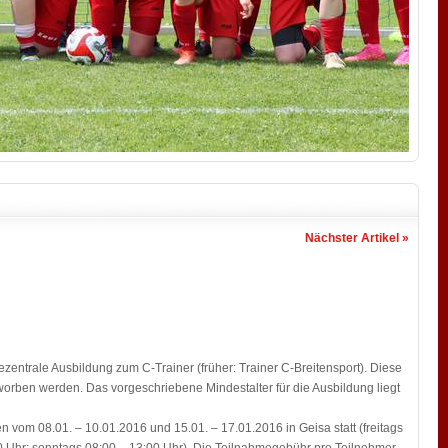
Nächster Artikel »
ezentrale Ausbildung zum C-Trainer (früher: Trainer C-Breitensport). Diese
worben werden. Das vorgeschriebene Mindestalter für die Ausbildung liegt
vom 08.01. – 10.01.2016 und 15.01. – 17.01.2016 in Geisa statt (freitags