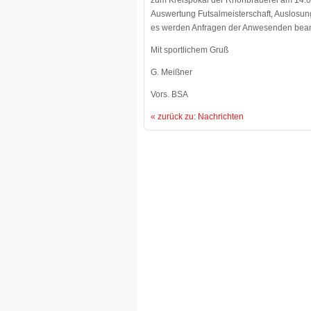
zum Kreispokal der Rhönbrauerei am 14.0
Auswertung Futsalmeisterschaft, Auslosung 
es werden Anfragen der Anwesenden bean
Mit sportlichem Gruß
G. Meißner
Vors. BSA
« zurück zu: Nachrichten