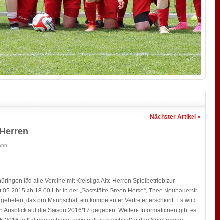
Nächster Artikel »
 Herren
ann
ingen läd alle Vereine mit Kreisliga Alte Herren Spielbetrieb zur
30.05.2015 ab 18.00 Uhr in der „Gaststätte Green Horse“, Theo Neubauerstr.
 gebeten, das pro Mannschaft ein kompetenter Vertreter erscheint. Es wird
 Ausblick auf die Saison 2016/17 gegeben. Weitere Informationen gibt es