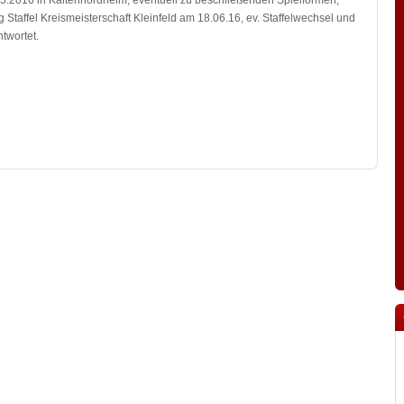
5.2016 in Kaltennordheim, eventuell zu beschließenden Spielformen,
Staffel Kreismeisterschaft Kleinfeld am 18.06.16, ev. Staffelwechsel und
twortet.