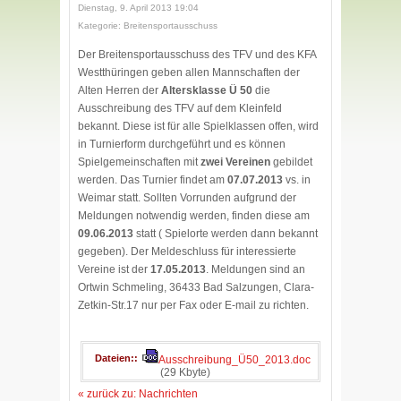
Dienstag, 9. April 2013 19:04
Kategorie: Breitensportausschuss
Der Breitensportausschuss des TFV und des KFA
Westthüringen geben allen Mannschaften der
Alten Herren der
Altersklasse Ü 50
die
Ausschreibung des TFV auf dem Kleinfeld
bekannt. Diese ist für alle Spielklassen offen, wird
in Turnierform durchgeführt und es können
Spielgemeinschaften mit
zwei Vereinen
gebildet
werden. Das Turnier findet am
07.07.2013
vs. in
Weimar statt. Sollten Vorrunden aufgrund der
Meldungen notwendig werden, finden diese am
09.06.2013
statt ( Spielorte werden dann bekannt
gegeben). Der Meldeschluss für interessierte
Vereine ist der
17.05.2013
. Meldungen sind an
Ortwin Schmeling, 36433 Bad Salzungen, Clara-
Zetkin-Str.17 nur per Fax oder E-mail zu richten.
Dateien:
Ausschreibung_Ü50_2013.doc
(29 Kbyte)
« zurück zu: Nachrichten