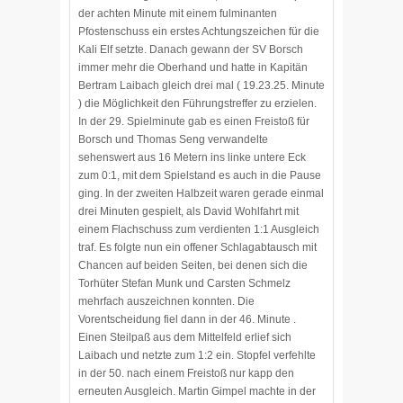
der achten Minute mit einem fulminanten
Pfostenschuss ein erstes Achtungszeichen für die
Kali Elf setzte. Danach gewann der SV Borsch
immer mehr die Oberhand und hatte in Kapitän
Bertram Laibach gleich drei mal ( 19.23.25. Minute
) die Möglichkeit den Führungstreffer zu erzielen.
In der 29. Spielminute gab es einen Freistoß für
Borsch und Thomas Seng verwandelte
sehenswert aus 16 Metern ins linke untere Eck
zum 0:1, mit dem Spielstand es auch in die Pause
ging. In der zweiten Halbzeit waren gerade einmal
drei Minuten gespielt, als David Wohlfahrt mit
einem Flachschuss zum verdienten 1:1 Ausgleich
traf. Es folgte nun ein offener Schlagabtausch mit
Chancen auf beiden Seiten, bei denen sich die
Torhüter Stefan Munk und Carsten Schmelz
mehrfach auszeichnen konnten. Die
Vorentscheidung fiel dann in der 46. Minute .
Einen Steilpaß aus dem Mittelfeld erlief sich
Laibach und netzte zum 1:2 ein. Stopfel verfehlte
in der 50. nach einem Freistoß nur kapp den
erneuten Ausgleich. Martin Gimpel machte in der