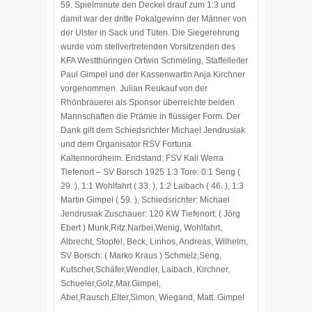
59. Spielminute den Deckel drauf zum 1:3 und
damit war der dritte Pokalgewinn der Männer von
der Ulster in Sack und Tüten. Die Siegerehrung
wurde vom stellvertretenden Vorsitzenden des
KFA Westthüringen Ortwin Schmeling, Staffelleiter
Paul Gimpel und der Kassenwartin Anja Kirchner
vorgenommen. Julian Reukauf von der
Rhönbrauerei als Sponsor überreichte beiden
Mannschaften die Prämie in flüssiger Form. Der
Dank gilt dem Schiedsrichter Michael Jendrusiak
und dem Organisator RSV Fortuna
Kaltennordheim. Endstand: FSV Kali Werra
Tiefenort – SV Borsch 1925 1:3 Tore: 0:1 Seng (
29. ), 1:1 Wohlfahrt ( 33. ), 1:2 Laibach ( 46. ), 1:3
Martin Gimpel ( 59. ), Schiedsrichter: Michael
Jendrusiak Zuschauer: 120 KW Tiefenort: ( Jörg
Ebert ) Munk,Ritz,Narbei,Wenig, Wohlfahrt,
Albrecht, Stopfel, Beck, Linhos, Andreas, Wilhelm,
SV Borsch: ( Marko Kraus ) Schmelz,Seng,
Kutscher,Schäfer,Wendler, Laibach, Kirchner,
Schueler,Golz,Mar.Gimpel,
Abel,Rausch,Elter,Simon, Wiegand, Matt. Gimpel