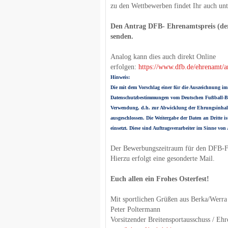
zu den Wettbewerben findet Ihr auch un
Den Antrag DFB- Ehrenamtspreis (der 
senden.
Analog kann dies auch direkt Online
erfolgen:
https://www.dfb.de/ehrenamt/
Hinweis:
Die mit dem Vorschlag einer für die Auszeichnung 
Datenschutzbestimmungen vom Deutschen Fußball-Bun
Verwendung, d.h. zur Abwicklung der Ehrungsinhalt
ausgeschlossen. Die Weitergabe der Daten an Dritte i
einsetzt. Diese sind Auftragsverarbeiter im Sinne vo
Der Bewerbungszeitraum für den DFB-Fu
Hierzu erfolgt eine gesonderte Mail.
Euch allen ein Frohes Osterfest!
Mit sportlichen Grüßen aus Berka/Werra
Peter Poltermann
Vorsitzender Breitensportausschuss / Eh