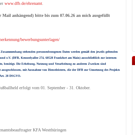
ter
www.dfb.de/ehrenamt
.
Mail anhängend) bitte bis zum 07.06.26 an mich ausgefüllt
anerkennung/bewerbungsunterlagen/
im Zusammenhang stehenden personenbezogenen Daten werden gemäß den jeweils geltenden
d e.V. (DFB, Kennedyallee 274, 60528 Frankfurt am Main) ausschließlich zur internen
e, benötigt. Die Erhebung, Nutzung und Verarbeitung zu anderen Zwecken sind
st ausgeschlossen, mit Ausnahme von Dienstleistern, die der DFB zur Umsetzung des Projekts
n Art. 28 DSGVO.
ßballheld erfolgt vom 01. September - 31. Oktober.
renamtsbeauftragter
KFA Westthüringen