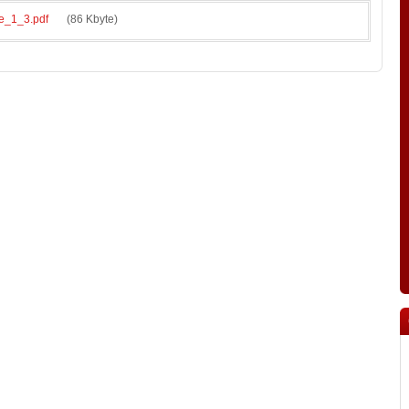
e_1_3.pdf
(86 Kbyte)