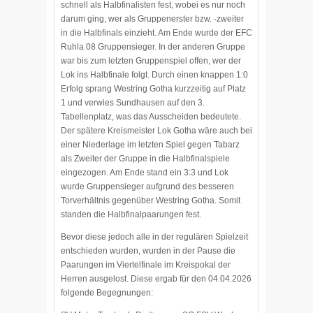
schnell als Halbfinalisten fest, wobei es nur noch
darum ging, wer als Gruppenerster bzw. -zweiter
in die Halbfinals einzieht. Am Ende wurde der EFC
Ruhla 08 Gruppensieger. In der anderen Gruppe
war bis zum letzten Gruppenspiel offen, wer der
Lok ins Halbfinale folgt. Durch einen knappen 1:0
Erfolg sprang Westring Gotha kurzzeitig auf Platz
1 und verwies Sundhausen auf den 3.
Tabellenplatz, was das Ausscheiden bedeutete.
Der spätere Kreismeister Lok Gotha wäre auch bei
einer Niederlage im letzten Spiel gegen Tabarz
als Zweiter der Gruppe in die Halbfinalspiele
eingezogen. Am Ende stand ein 3:3 und Lok
wurde Gruppensieger aufgrund des besseren
Torverhältnis gegenüber Westring Gotha. Somit
standen die Halbfinalpaarungen fest.
Bevor diese jedoch alle in der regulären Spielzeit
entschieden wurden, wurden in der Pause die
Paarungen im Viertelfinale im Kreispokal der
Herren ausgelost. Diese ergab für den 04.04.2026
folgende Begegnungen: