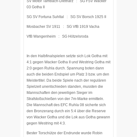
SV Motor Tambach-Dietharz : SG FSV Wacker
03 Gotha II
SG SV Fortuna Suhltal : SG SV Borsch 1925 II
Mosbacher SV 1911 : SG VfB 1919 Vacha
VfB Wangenheim : SG Hötzelsroda
In den Halbfinalspielen setzte sich Lok Gotha mit
4:1 gegen Wacker Gotha II und Westring Gotha mit
2:0 gegen Ruhla durch. Spannung boten dann
auch die beiden Endspiel um Platz 3 bzw. um den
Meistertitel. Da beide Spiele nach der regulären
Spielzeit unentschieden standen, mussten die
Mannschaften den jeweiligen Sieger im
Strafstoßschießen von der 7m-Marke ermitteln.
Die Mannschaft des EFC Ruhla 08 sicherte sich
den Bronzerang durch ein 5:4 über die Reserve
von Wacker Gotha und die Lok aus Gotha gewann
gegen Westring mit 4:3.
Bester Torschütze der Endrunde wurde Robin