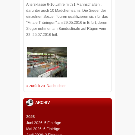
Altersklasse 6-10 Jahre mit 31 Mannschaften ,
darunter auch 10 Mädchenteams. Die Sieger der
einzelnen Soccer Touren qualifizieren sich für das
"Finale Thüringen" am 29.05.2016 in Erfurt, deren
Sieger nehmen am Bundesfinale auf Rügen vom
22.-25.07.2016 teil.
« zurück zu: Nachrichten
ARCHIV
2026
Juni 2026: 5 Einträge
Mai 2026: 6 Einträge
April 2026: 2 Einträge