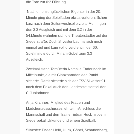
die Tore zur 0:2 Führung.
Nach einem unglücklichen Eigentor in der 20.
Minute ging der Spielfaden etwas verloren. Schon
kurz nach dem Seitenwechsel erzielte Meiningen
den 2:2 Ausgleich und mit dem 3:2 in der
54.Minute wähnten sich die Theaterstädter auf der
Siegerstraße. Doch Silvester bäumte sich noch
einmal auf und kam völlig verdient in der 60.
Spielminute durch Miriam Göbel zum 3:3
Ausgleich.
Zweimal stand Torhüterin Nathalie Ender noch im
Mittelpunkt, die mit Glanzparaden den Punkt
sicherte. Damit sicherte sich der FSV Silvester 91
nach dem Pokal auch den Landesmeistertitel der
C-Juniorinnen.
Anja Kirchner, Mitglied des Frauen und
Mädchenausschusses, ehrte im Anschluss die
Mannschaft und den Trainer Edgar Huck mit dem
Siegerpokal ,Urkunde und einem Spielball.
Silvester: Ender, Heiß, Huck, Göbel, Scharfenberg,