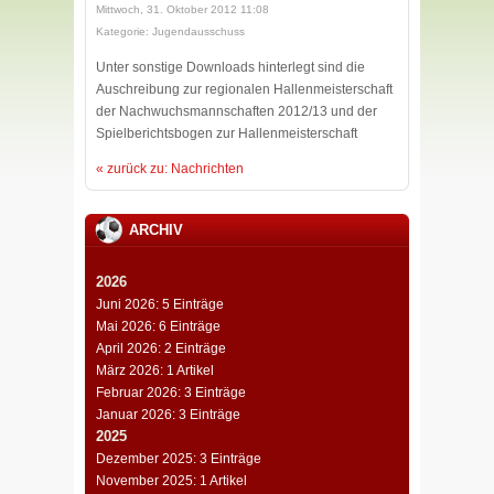
Mittwoch, 31. Oktober 2012 11:08
Kategorie: Jugendausschuss
Unter sonstige Downloads hinterlegt sind die
Auschreibung zur regionalen Hallenmeisterschaft
der Nachwuchsmannschaften 2012/13 und der
Spielberichtsbogen zur Hallenmeisterschaft
« zurück zu: Nachrichten
ARCHIV
2026
Juni 2026: 5 Einträge
Mai 2026: 6 Einträge
April 2026: 2 Einträge
März 2026: 1 Artikel
Februar 2026: 3 Einträge
Januar 2026: 3 Einträge
2025
Dezember 2025: 3 Einträge
November 2025: 1 Artikel