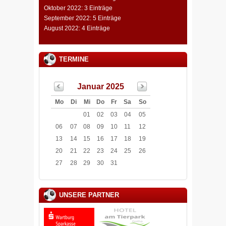
Oktober 2022: 3 Einträge
September 2022: 5 Einträge
August 2022: 4 Einträge
TERMINE
Januar 2025
Mo
Di
Mi
Do
Fr
Sa
So
01
02
03
04
05
06
07
08
09
10
11
12
13
14
15
16
17
18
19
20
21
22
23
24
25
26
27
28
29
30
31
UNSERE PARTNER