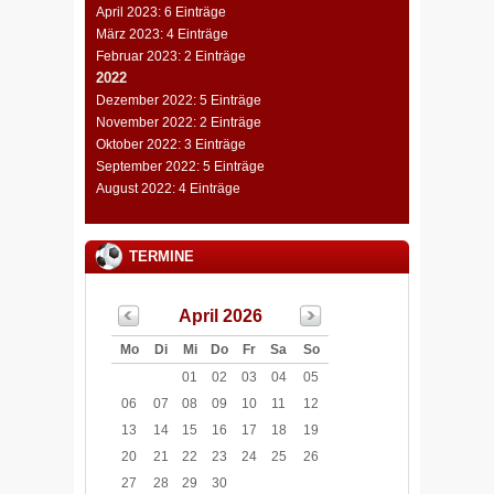
April 2023: 6 Einträge
März 2023: 4 Einträge
Februar 2023: 2 Einträge
2022
Dezember 2022: 5 Einträge
November 2022: 2 Einträge
Oktober 2022: 3 Einträge
September 2022: 5 Einträge
August 2022: 4 Einträge
TERMINE
April 2026
Mo
Di
Mi
Do
Fr
Sa
So
01
02
03
04
05
06
07
08
09
10
11
12
13
14
15
16
17
18
19
20
21
22
23
24
25
26
27
28
29
30