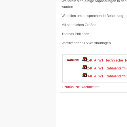
Weiterhin sind einige Anpassungen in den 
wurden.
Wir bitten um entsprechende Beachtung.
Mit sportlichen Grüßen
Thomas Philipsen
Vorsitzender KFA Westthüringen
Dateien:
1-KFA_WT_Technische_Ri
2-KFA_WT_Rahmentermin
3-KFA_WT_Rahmentermin
« zurück zu: Nachrichten