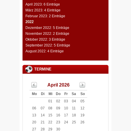
April 2023: 6 Einträge
März 2023: 4 Einträge
Februar 2023: 2 Einträge
2022
Dezember 2022: 5 Einträge
November 2022: 2 Einträge
Oktober 2022: 3 Einträge
September 2022: 5 Einträge
August 2022: 4 Einträge
TERMINE
April 2026
Mo
Di
Mi
Do
Fr
Sa
So
01
02
03
04
05
06
07
08
09
10
11
12
13
14
15
16
17
18
19
20
21
22
23
24
25
26
27
28
29
30