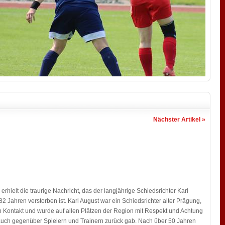
Nächster Artikel »
rhielt die traurige Nachricht, das der langjährige Schiedsrichter Karl
2 Jahren verstorben ist. Karl August war ein Schiedsrichter alter Prägung,
 in Kontakt und wurde auf allen Plätzen der Region mit Respekt und Achtung
g auch gegenüber Spielern und Trainern zurück gab. Nach über 50 Jahren