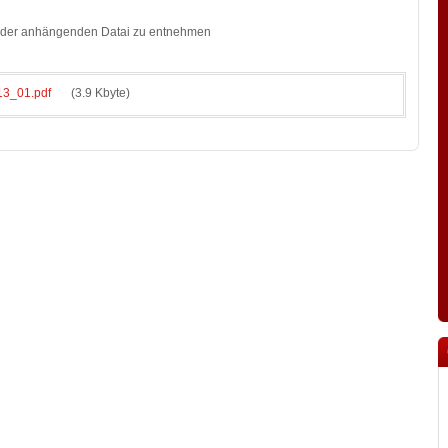
st der anhängenden Datai zu entnehmen
3_01.pdf
(3.9 Kbyte)