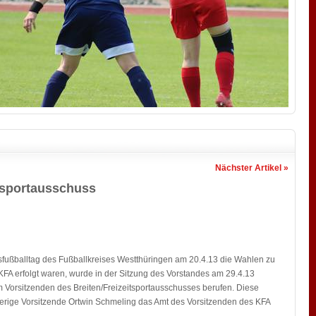
Nächster Artikel »
nsportausschuss
fußballtag des Fußballkreises Westthüringen am 20.4.13 die Wahlen zu
KFA erfolgt waren, wurde in der Sitzung des Vorstandes am 29.4.13
Vorsitzenden des Breiten/Freizeitsportausschusses berufen. Diese
herige Vorsitzende Ortwin Schmeling das Amt des Vorsitzenden des KFA