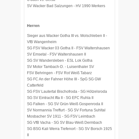
SV Wacker Bad Salzungen - HV 1990 Merkers
Herren
Sieger aus Wacker Gotha III vs. Molschleben II -
VfB Wangenheim
SG FSV Wacker 03 Gotha II - FSV Waltershausen
SV Emsetal - FSV Waltershausen II
SG SV Wandersleben - ESL Lok Gotha
SV Motor Tambach-D. - Luisenthaler SV
FSV Behringen - FSV Rot Weiß Tabarz
SG FC An der Fahner Höhe III - SpG SG GW
Catterfeld
SG FSV Lautertal Bischofroda - SG Hötzelsroda
SG SV Eintracht Ifta II - SG EFC Ruhla II
SG Falken - SG SV Grün-Weiß Gospenroda II
SV Normannia Treffurt - SG SV Fortuna Suhltal
Mosbacher SV 1911 - SG FSV Leimbach
SG VfB Vacha - SG SV Blau-Weiß Dermbach
SG BSG Kali Werra Tiefenort - SG SV Borsch 1925
II