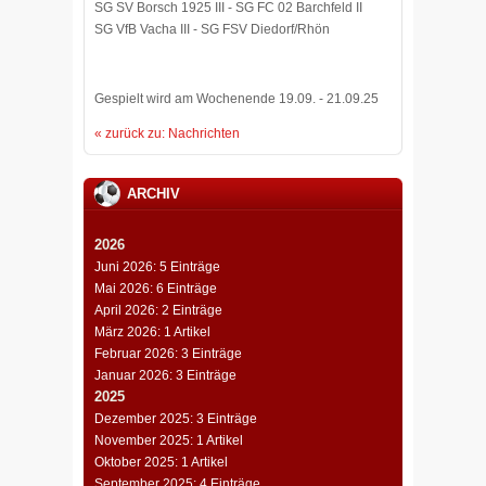
SG SV Borsch 1925 III - SG FC 02 Barchfeld II
SG VfB Vacha III - SG FSV Diedorf/Rhön
Gespielt wird am Wochenende 19.09. - 21.09.25
« zurück zu: Nachrichten
ARCHIV
2026
Juni 2026: 5 Einträge
Mai 2026: 6 Einträge
April 2026: 2 Einträge
März 2026: 1 Artikel
Februar 2026: 3 Einträge
Januar 2026: 3 Einträge
2025
Dezember 2025: 3 Einträge
November 2025: 1 Artikel
Oktober 2025: 1 Artikel
September 2025: 4 Einträge