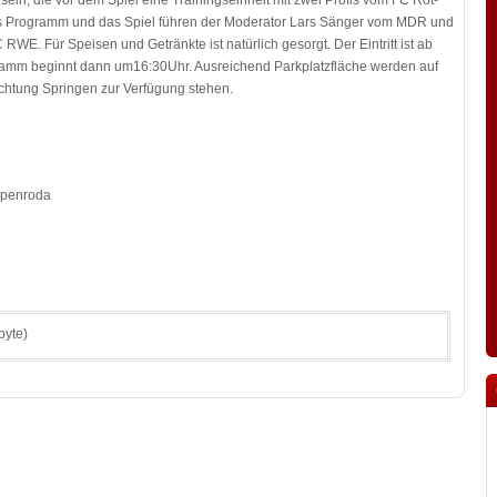
 sein, die vor dem Spiel eine Trainingseinheit mit zwei Profis vom FC Rot-
as Programm und das Spiel führen der Moderator Lars Sänger vom MDR und
WE. Für Speisen und Getränkte ist natürlich gesorgt. Der Eintritt ist ab
amm beginnt dann um16:30Uhr. Ausreichend Parkplatzfläche werden auf
ichtung Springen zur Verfügung stehen.
spenroda
byte)