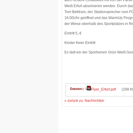
auch unsere Einlaufkids mit von der Partie
Weiß Erfurt absolvieren werden. Durch d
Tom Betrtram, der Stadionsprecher vom FC R
16:00Uhr geöffnet und das WarmUp Progr
der Wiese oberhalb des Sportplatzes in R
Eintritt 5,-€
Kinder freier Eintritt
Es lädt ein der Sportverein Grün-Weiß Go
Dateien:
Flyer_Erfurt.pdf
(298 K
« zurück zu: Nachrichten