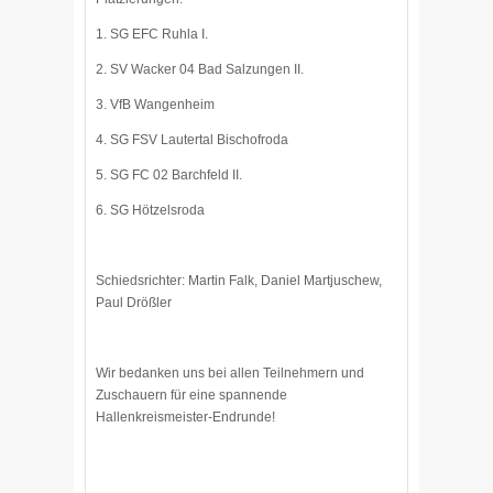
1. SG EFC Ruhla I.
2. SV Wacker 04 Bad Salzungen II.
3. VfB Wangenheim
4. SG FSV Lautertal Bischofroda
5. SG FC 02 Barchfeld II.
6. SG Hötzelsroda
Schiedsrichter: Martin Falk, Daniel Martjuschew,
Paul Drößler
Wir bedanken uns bei allen Teilnehmern und
Zuschauern für eine spannende
Hallenkreismeister-Endrunde!