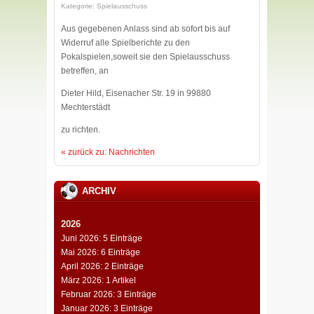
Kategorie: Spielausschuss
Aus gegebenen Anlass sind ab sofort bis auf
Widerruf alle Spielberichte zu den
Pokalspielen,soweit sie den Spielausschuss
betreffen, an
Dieter Hild, Eisenacher Str. 19 in 99880
Mechterstädt
zu richten.
« zurück zu: Nachrichten
ARCHIV
2026
Juni 2026: 5 Einträge
Mai 2026: 6 Einträge
April 2026: 2 Einträge
März 2026: 1 Artikel
Februar 2026: 3 Einträge
Januar 2026: 3 Einträge