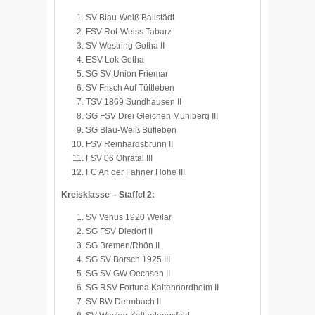
SV Blau-Weiß Ballstädt
FSV Rot-Weiss Tabarz
SV Westring Gotha II
ESV Lok Gotha
SG SV Union Friemar
SV Frisch Auf Tüttleben
TSV 1869 Sundhausen II
SG FSV Drei Gleichen Mühlberg III
SG Blau-Weiß Bufleben
FSV Reinhardsbrunn II
FSV 06 Ohratal III
FC An der Fahner Höhe III
Kreisklasse – Staffel 2:
SV Venus 1920 Weilar
SG FSV Diedorf II
SG Bremen/Rhön II
SG SV Borsch 1925 III
SG SV GW Oechsen II
SG RSV Fortuna Kaltennordheim II
SV BW Dermbach II