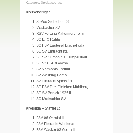
Kategorie: Spielausschuss
Kreisoberliga:
SpVgg Siebleben 06
Mosbacher SV
RSV Fortuna Kaltennordheim
SG EFC Ruhla
SG FSV Lautertal Bischofroda
SG SV Eintracht Ifta
SG SV Gumpoldia Gumpelstadt
SG VfB 1919 Vacha
SV Normania Treffurt
SV Westring Gotha
SV Eintracht Apfelstädt
SG FSV Drei Gleichen Mühlberg
SG SV Borsch 1925 II
SG Marksuhler SV
Kreisliga – Staffel 1:
FSV 06 Ohratal II
FSV Eintracht Wechmar
FSV Wacker 03 Gotha II