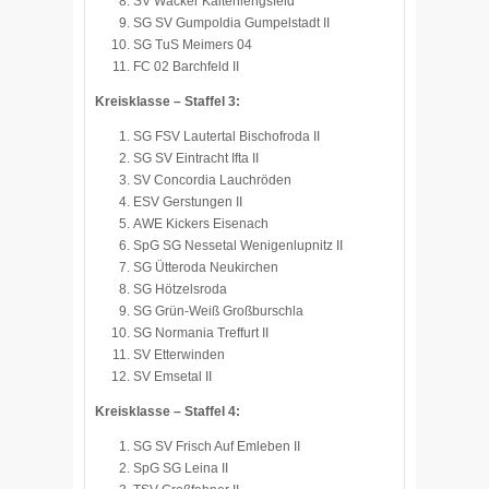
SV Wacker Kaltenlengsfeld
SG SV Gumpoldia Gumpelstadt II
SG TuS Meimers 04
FC 02 Barchfeld II
Kreisklasse – Staffel 3:
SG FSV Lautertal Bischofroda II
SG SV Eintracht Ifta II
SV Concordia Lauchröden
ESV Gerstungen II
AWE Kickers Eisenach
SpG SG Nessetal Wenigenlupnitz II
SG Ütteroda Neukirchen
SG Hötzelsroda
SG Grün-Weiß Großburschla
SG Normania Treffurt II
SV Etterwinden
SV Emsetal II
Kreisklasse – Staffel 4:
SG SV Frisch Auf Emleben II
SpG SG Leina II