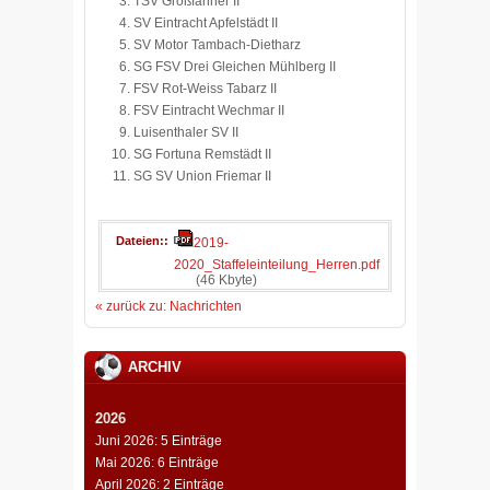
TSV Großfahner II
SV Eintracht Apfelstädt II
SV Motor Tambach-Dietharz
SG FSV Drei Gleichen Mühlberg II
FSV Rot-Weiss Tabarz II
FSV Eintracht Wechmar II
Luisenthaler SV II
SG Fortuna Remstädt II
SG SV Union Friemar II
Dateien:
2019-
2020_Staffeleinteilung_Herren.pdf
(46 Kbyte)
« zurück zu: Nachrichten
ARCHIV
2026
Juni 2026: 5 Einträge
Mai 2026: 6 Einträge
April 2026: 2 Einträge