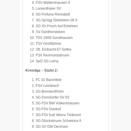
FSV Waltershausen II
Luisenthaler SV
SG Fortuna Remstädt
SG SpVgg Siebleben 06 II
SG SV Frisch Auf Emleben
SV Günthersleben
TSV 1869 Sundhausen
TSV Großfahner
VfL Eintracht 67 Gotha
FSV Reinhardsbrunn
SpG SG Leina
Kreisliga – Stafel 2:
FC 02 Barchfeld
FSV Leimbach
SG Bremen/Rhön
SG Dorndorfer SV 03
SG FSV BW Völkershausen
SG FSV Diedorf
SG FSV Kali Werra Tiefenort
SG Glücksbrunn Schweina II
SG SV GW Oechsen