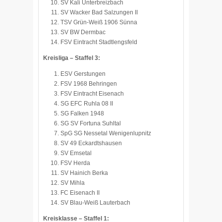
SV Kali Unterbreizbach
SV Wacker Bad Salzungen II
TSV Grün-Weiß 1906 Sünna
SV BW Dermbac
FSV Eintracht Stadtlengsfeld
Kreisliga – Staffel 3:
ESV Gerstungen
FSV 1968 Behringen
FSV Eintracht Eisenach
SG EFC Ruhla 08 II
SG Falken 1948
SG SV Fortuna Suhltal
SpG SG Nessetal Wenigenlupnitz
SV 49 Eckardtshausen
SV Emsetal
FSV Herda
SV Hainich Berka
SV Mihla
FC Eisenach II
SV Blau-Weiß Lauterbach
Kreisklasse – Staffel 1: