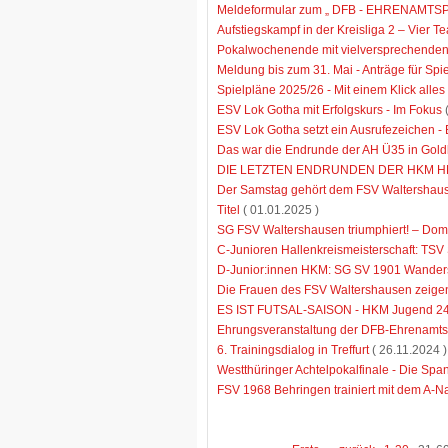
Meldeformular zum „ DFB - EHRENAMTS
Aufstiegskampf in der Kreisliga 2 – Vier Te
Pokalwochenende mit vielversprechenden
Meldung bis zum 31. Mai - Anträge für Sp
Spielpläne 2025/26 - Mit einem Klick alles 
ESV Lok Gotha mit Erfolgskurs - Im Fokus
(
ESV Lok Gotha setzt ein Ausrufezeichen -
Das war die Endrunde der AH Ü35 in Gol
DIE LETZTEN ENDRUNDEN DER HKM HE
Der Samstag gehört dem FSV Waltershause
Titel
( 01.01.2025 )
SG FSV Waltershausen triumphiert! – Domi
C-Junioren Hallenkreismeisterschaft: TSV
D-Junior:innen HKM: SG SV 1901 Wandersle
Die Frauen des FSV Waltershausen zeigen
ES IST FUTSAL-SAISON - HKM Jugend 2
Ehrungsveranstaltung der DFB-Ehrenamtsp
6. Trainingsdialog in Treffurt
( 26.11.2024 )
Westthüringer Achtelpokalfinale - Die Spa
FSV 1968 Behringen trainiert mit dem A-N