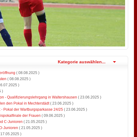
Kategorie auswählen...
eröffnung
( 08.08.2025 )
nsten
( 08.08.2025 )
16.07.2025 )
 )
ison - Qualifizierungslehrgang in Waltershausen
( 23.06.2025 )
en den Pokal in Mechterstädt
( 23.06.2025 )
ädt - Pokal der Wartburgsparkasse 24/25
( 23.06.2025 )
pokalfinale der Frauen
( 09.06.2025 )
d C-Junioren
( 21.05.2025 )
D-Junioren
( 21.05.2025 )
 17.05.2025 )