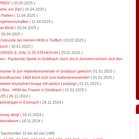
PREIS"
( 05.05.2025 )
ams, ein Ziel!
( 16.04.2025 )
 Partien
( 11.04.2025 )
ielgemeinschaften
( 11.04.2025 )
im Blick!
( 05.04.2025 )
 05.04.2025 )
 Endrunde der Herren HKM in Treffurt
( 03.02.2025 )
dbach
( 30.01.2025 )
RREN, E-JUN, Ü-35 STEHEN AN
( 25.01.2025 )
n - Packende Spiele in Goldbach: Auch die A-Junioren sichern sich den
nanter B-Jun Hallenkreismeister in Goldbach gekrönt
( 01.01.2025 )
 Sundhausen 1869 krönt sich zum Hallenkreismeister!
( 01.01.2025 )
ben triumphiert knapp mit starker Leistung!
( 01.01.2025 )
 Biss - HKM der Frauen in Goldbach
( 01.01.2025 )
4/25
( 26.11.2024 )
reisträger in Eisenach
( 26.11.2024 )
nnung steigt
( 18.11.2024 )
ationalteam
( 18.11.2024 )
Nachrichten 31 bis 60 von 1486