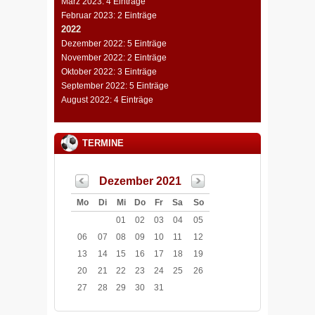
März 2023: 4 Einträge
Februar 2023: 2 Einträge
2022
Dezember 2022: 5 Einträge
November 2022: 2 Einträge
Oktober 2022: 3 Einträge
September 2022: 5 Einträge
August 2022: 4 Einträge
TERMINE
Dezember 2021
Mo
Di
Mi
Do
Fr
Sa
So
01
02
03
04
05
06
07
08
09
10
11
12
13
14
15
16
17
18
19
20
21
22
23
24
25
26
27
28
29
30
31