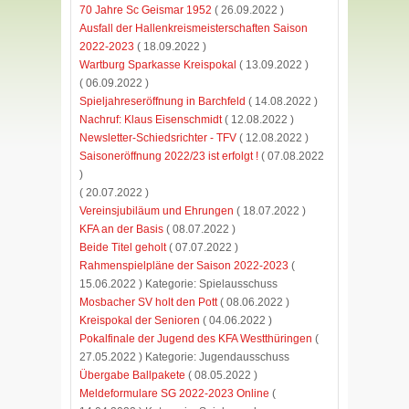
70 Jahre Sc Geismar 1952
( 26.09.2022 )
Ausfall der Hallenkreismeisterschaften Saison
2022-2023
( 18.09.2022 )
Wartburg Sparkasse Kreispokal
( 13.09.2022 )
( 06.09.2022 )
Spieljahreseröffnung in Barchfeld
( 14.08.2022 )
Nachruf: Klaus Eisenschmidt
( 12.08.2022 )
Newsletter-Schiedsrichter - TFV
( 12.08.2022 )
Saisoneröffnung 2022/23 ist erfolgt !
( 07.08.2022
)
( 20.07.2022 )
Vereinsjubiläum und Ehrungen
( 18.07.2022 )
KFA an der Basis
( 08.07.2022 )
Beide Titel geholt
( 07.07.2022 )
Rahmenspielpläne der Saison 2022-2023
(
15.06.2022 ) Kategorie: Spielausschuss
Mosbacher SV holt den Pott
( 08.06.2022 )
Kreispokal der Senioren
( 04.06.2022 )
Pokalfinale der Jugend des KFA Westthüringen
(
27.05.2022 ) Kategorie: Jugendausschuss
Übergabe Ballpakete
( 08.05.2022 )
Meldeformulare SG 2022-2023 Online
(