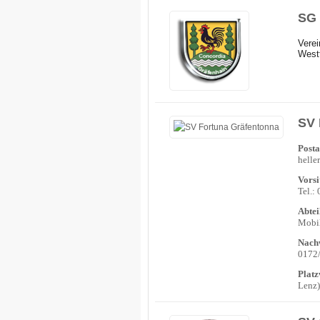
SG 
Verei
Westt
SV 
Posta
helle
Vorsi
Tel.:
Abtei
Mobil
Nachw
0172
Platz
Lenz