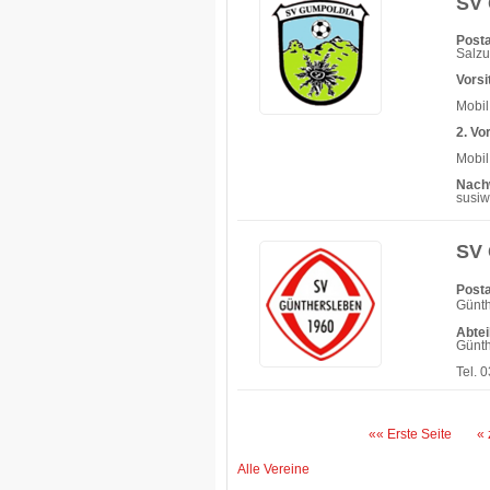
SV 
Posta
Salz
Vorsi
Mobil
2. Vo
Mobil
Nach
susi
SV 
Posta
Günt
Abtei
Günth
Tel. 
«« Erste Seite
« 
Alle Vereine