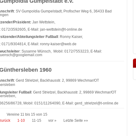
Gumpoldia Gumpelstadt e.V.
nschrift
: SV Gumpoldia Gumpelstadt, Profischer Weg 6, 36433 Bad
ungen
tzender/Präsident:
Jan Wettstein,
: 0172/3592605, E-Mail:
jan-wettstein@t-online.de
rsitzender/Abteilungsleiter Fußball
: Ronny Kaiser,
: 0171/9304814, E-Mail:
ronny-kaiser@web.de
wuchsleiter
: Susanne Wünsch, Mobil: 0172/7553223, E-Mail:
wuensch@googlemail.com
Günthersleben 1960
nschrift
: Gerd Strietzel, Backhausstr. 2, 99869 Wechmar/OT
hersleben
lungsleiter Fußball
: Gerd Strietzel, Backhausstr. 2, 99869 Wechmar/OT
ersleben,
036256/86728, Mobil: 0151/11264090, E-Mail:
gerd_strietzel@t-online.de
Vereine 11 bis 15 von 15
zurück
1-10
11-15
vor »
Letzte Seite »»