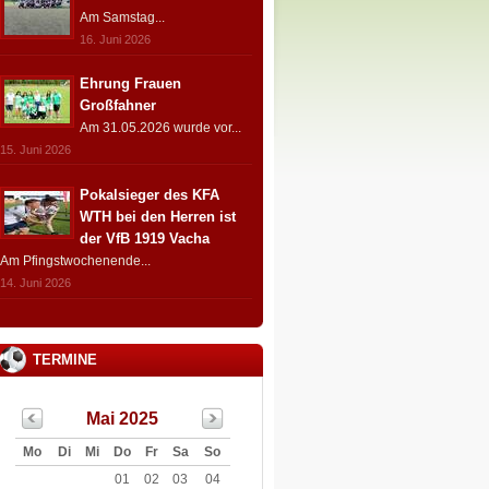
Am Samstag...
16. Juni 2026
Ehrung Frauen
Großfahner
Am 31.05.2026 wurde vor...
15. Juni 2026
Pokalsieger des KFA
WTH bei den Herren ist
der VfB 1919 Vacha
Am Pfingstwochenende...
14. Juni 2026
TERMINE
Mai 2025
Mo
Di
Mi
Do
Fr
Sa
So
01
02
03
04