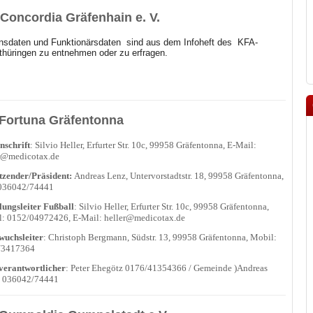
Concordia Gräfenhain e. V.
nsdaten und Funktionärsdaten sind aus dem Infoheft des
KFA-
hüringen zu entnehmen oder zu erfragen.
Fortuna Gräfentonna
nschrift
: Silvio Heller, Erfurter Str. 10c, 99958 Gräfentonna, E-Mail:
r@medicotax.de
tzender/Präsident:
Andreas Lenz, Untervorstadtstr. 18, 99958 Gräfentonna,
 036042/74441
lungsleiter Fußball
: Silvio Heller, Erfurter Str. 10c, 99958 Gräfentonna,
: 0152/04972426, E-Mail: heller@medicotax.de
uchsleiter
: Christoph Bergmann, Südstr. 13, 99958 Gräfentonna, Mobil:
/3417364
verantwortlicher
: Peter Ehegötz 0176/41354366 / Gemeinde )Andreas
) 036042/74441