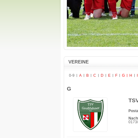
VEREINE
0-9
A
B
C
D
E
F
G
H
I
G
TSV
Posta
Nach
0173