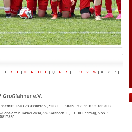
J
K
L
M
N
O
P
Q
R
S
T
U
V
W
X
Y
Z
 Großfahner e.V.
nschrift
: TSV Großfahnere.V., Sundhausstraße 208, 99100 Großfahner,
wuchsleiter:
Tobias Wehr, Am Kornbach 11, 99100 Dachwig, Mobil:
/5817825