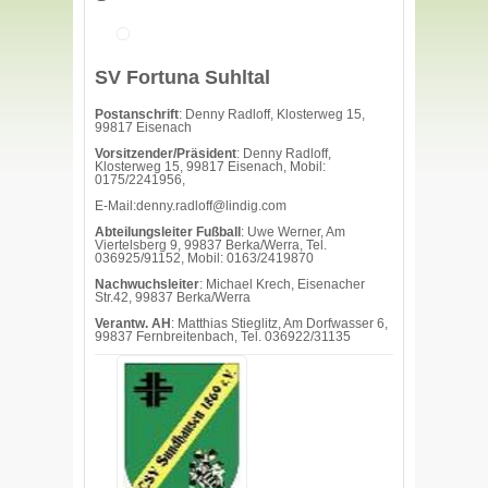
SV Fortuna Suhltal
Postanschrift
: Denny Radloff, Klosterweg 15,
99817 Eisenach
Vorsitzender/Präsident
: Denny Radloff,
Klosterweg 15, 99817 Eisenach, Mobil:
0175/2241956,
E-Mail:denny.radloff@lindig.com
Abteilungsleiter Fußball
: Uwe Werner, Am
Viertelsberg 9, 99837 Berka/Werra, Tel.
036925/91152, Mobil: 0163/2419870
Nachwuchsleiter
: Michael Krech, Eisenacher
Str.42, 99837 Berka/Werra
Verantw. AH
: Matthias Stieglitz, Am Dorfwasser 6,
99837 Fernbreitenbach, Tel. 036922/31135