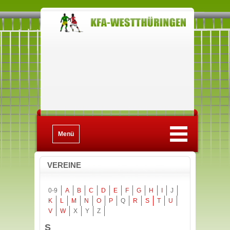
Menü
VEREINE
0-9
A
B
C
D
E
F
G
H
I
J
K
L
M
N
O
P
Q
R
S
T
U
V
W
X
Y
Z
S