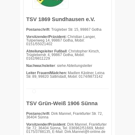
TSV 1869 Sundhausen e.V.
Postanschrift
: Trügleber Str. 15, 99867 Gotha
Vorsitzender/Präsident:
Christian Langer,
Tulpenweg 14, 99867 Gotha, Mobil:
0151/55021402
Abteilungsleiter Fußball
: Christopher Kirsch,
Trügleberstr. 4, 99867 Gotha, Mobil:
0162/9811229
Nachwuchsleiter
: siehe Abteilungsleiter
Leiter Frauen/Mädchen:
Madlen Kästner, Leina
Str. 89, 99820 Sättrlstädt, Mobil: 0174/9873142
TSV Grün-Weiß 1906 Sünna
Postanschrift
: Dirk Mannel, Frankfurter Str. 72,
36404 Sünna
Vorsitzender/Präsident
: Dirk Mannel, Frankfurter
Str. 72, 36404 Sünna, Tel. 036962/51669, Mobil:
0175/3788135, E-Mail: Dirk.Mannel@t-online.de