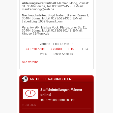
Abteilungsleiter Fußball
: Manfred Moog, Vitusstr.
31, 36404 Vacha, Tel. 036962/24553, E-Mail:
manfredmoog@web.de
Nachwuchsleiter
: Birgit Trabert, Breiter Rasen 1,
36404 Sünna, Mobil: 0173/5124315, E-Mail:
trabert.birgit1959@gmail.com
Verantw. AH
: Markus Vock, Pferdsdorfer Str. 11,
36404 Sünna, Mobil: 0173/5880143, E-Mail:
klingser72@gmx.de
Vereine 11 bis 13 von 13
«« Erste Seite
« zurück
1-10
11-13
vor »
Letzte Seite »»
Alle Vereine
AKTUELLE NACHRICHTEN
Staffeleinteilungen Männer
online!
Im Downloadbereich sind...
9. Juli 2026