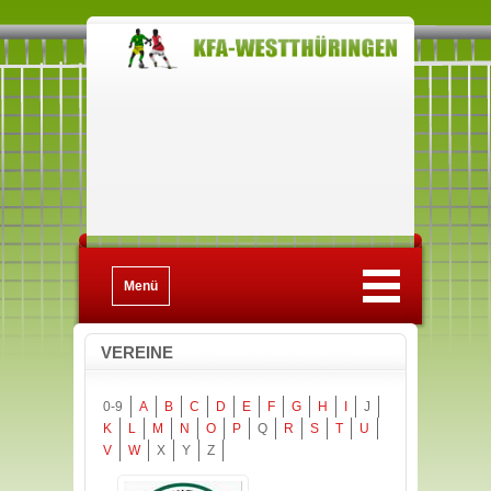
Menü
VEREINE
0-9
A
B
C
D
E
F
G
H
I
J
K
L
M
N
O
P
Q
R
S
T
U
V
W
X
Y
Z