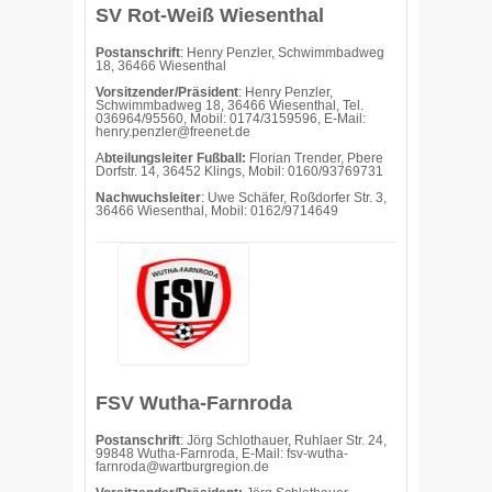
SV Rot-Weiß Wiesenthal
Postanschrift
: Henry Penzler, Schwimmbadweg
18, 36466 Wiesenthal
Vorsitzender/Präsident
: Henry Penzler,
Schwimmbadweg 18, 36466 Wiesenthal, Tel.
036964/95560, Mobil: 0174/3159596, E-Mail:
henry.penzler@freenet.de
A
bteilungsleiter Fußball:
Florian Trender, Pbere
Dorfstr. 14, 36452 Klings, Mobil: 0160/93769731
Nachwuchsleiter
: Uwe Schäfer, Roßdorfer Str. 3,
36466 Wiesenthal, Mobil: 0162/9714649
FSV Wutha-Farnroda
Postanschrift
: Jörg Schlothauer, Ruhlaer Str. 24,
99848 Wutha-Farnroda, E-Mail: fsv-wutha-
farnroda@wartburgregion.de