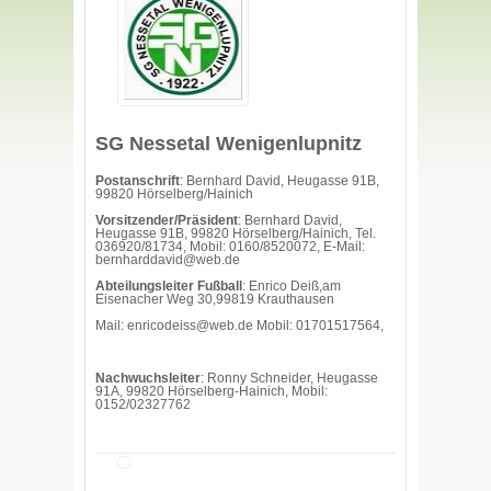
SG Nessetal Wenigenlupnitz
Postanschrift
: Bernhard David, Heugasse 91B,
99820 Hörselberg/Hainich
Vorsitzender/Präsident
: Bernhard David,
Heugasse 91B, 99820 Hörselberg/Hainich, Tel.
036920/81734, Mobil: 0160/8520072, E-Mail:
bernharddavid@web.de
Abteilungsleiter Fußball
: Enrico Deiß,am
Eisenacher Weg 30,99819 Krauthausen
Mail:
enricodeiss@web.de Mobil: 01701517564,
Nachwuchsleiter
: Ronny Schneider, Heugasse
91A, 99820 Hörselberg-Hainich, Mobil:
0152/02327762