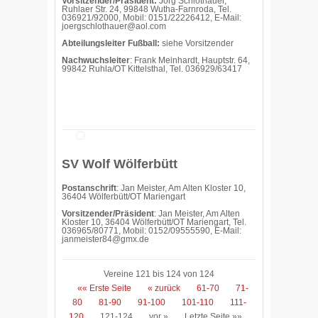
Vorsitzender/Präsident:
Jörg Schlothauer,
Ruhlaer Str. 24, 99848 Wutha-Farnroda, Tel.
036921/92000, Mobil: 0151/22226412, E-Mail:
joergschlothauer@aol.com
Abteilungsleiter Fußball:
siehe Vorsitzender
Nachwuchsleiter
: Frank Meinhardt, Hauptstr. 64,
99842 Ruhla/OT Kittelsthal, Tel. 036929/63417
SV Wolf Wölferbütt
Postanschrift
: Jan Meister, Am Alten Kloster 10,
36404 Wölferbütt/OT Mariengart
Vorsitzender/Präsident
: Jan Meister, Am Alten
Kloster 10, 36404 Wölferbütt/OT Mariengart, Tel.
036965/80771, Mobil: 0152/09555590, E-Mail:
janmeister84@gmx.de
Vereine 121 bis 124 von 124
«« Erste Seite
« zurück
61-70
71-
80
81-90
91-100
101-110
111-
120
121-124
vor »
Letzte Seite »»