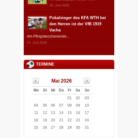
15. Juni 2026
Pokalsieger des KFA WTH bei
den Herren ist der VfB 1919
Vacha
Am Pfingstwochenende...
14. Juni 2026
TERMINE
Mai 2026
Mo
Di
Mi
Do
Fr
Sa
So
01
02
03
04
05
06
07
08
09
10
11
12
13
14
15
16
17
18
19
20
21
22
23
24
25
26
27
28
29
30
31