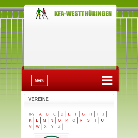
Menü
VEREINE
0-9
A
B
C
D
E
F
G
H
I
J
K
L
M
N
O
P
Q
R
S
T
U
V
W
X
Y
Z