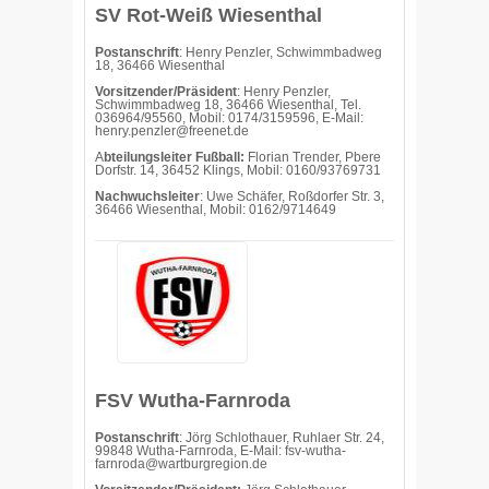
SV Rot-Weiß Wiesenthal
Postanschrift
: Henry Penzler, Schwimmbadweg
18, 36466 Wiesenthal
Vorsitzender/Präsident
: Henry Penzler,
Schwimmbadweg 18, 36466 Wiesenthal, Tel.
036964/95560, Mobil: 0174/3159596, E-Mail:
henry.penzler@freenet.de
A
bteilungsleiter Fußball:
Florian Trender, Pbere
Dorfstr. 14, 36452 Klings, Mobil: 0160/93769731
Nachwuchsleiter
: Uwe Schäfer, Roßdorfer Str. 3,
36466 Wiesenthal, Mobil: 0162/9714649
FSV Wutha-Farnroda
Postanschrift
: Jörg Schlothauer, Ruhlaer Str. 24,
99848 Wutha-Farnroda, E-Mail: fsv-wutha-
farnroda@wartburgregion.de