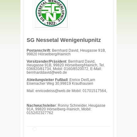
SG Nessetal Wenigenlupnitz
Postanschrift
: Bernhard David, Heugasse 91B,
99820 Hörselberg/Hainich
Vorsitzender/Präsident
: Bernhard David,
Heugasse 91B, 99820 Hörselberg/Hainich, Tel.
036920/81734, Mobil: 0160/8520072, E-Mail:
bernharddavid@web.de
Abteilungsleiter Fußball
: Enrico Deiß,am
Eisenacher Weg 30,99819 Krauthausen
Mail:
enricodeiss@web.de Mobil: 01701517564,
Nachwuchsleiter
: Ronny Schneider, Heugasse
91A, 99820 Hörselberg-Hainich, Mobil:
0152/02327762