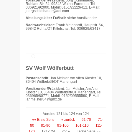
Vorsitzender/Präsident:
Jörg Schlothauer,
Ruhlaer Str. 24, 99848 Wutha-Farnroda, Tel.
036921/92000, Mobil: 0151/22226412, E-Mail:
joergschlothauer@aol.com
Abteilungsleiter Fußball:
siehe Vorsitzender
Nachwuchsleiter
: Frank Meinhardt, Hauptstr. 64,
99842 Ruhla/OT Kittelsthal, Tel. 036929/63417
SV Wolf Wölferbütt
Postanschrift
: Jan Meister, Am Alten Kloster 10,
36404 Wölferbütt/OT Mariengart
Vorsitzender/Präsident
: Jan Meister, Am Alten
Kloster 10, 36404 Wölferbütt/OT Mariengart, Tel.
036965/80771, Mobil: 0152/09555590, E-Mail:
janmeister84@gmx.de
Vereine 121 bis 124 von 124
«« Erste Seite
« zurück
61-70
71-
80
81-90
91-100
101-110
111-
120
121-124
vor »
Letzte Seite »»