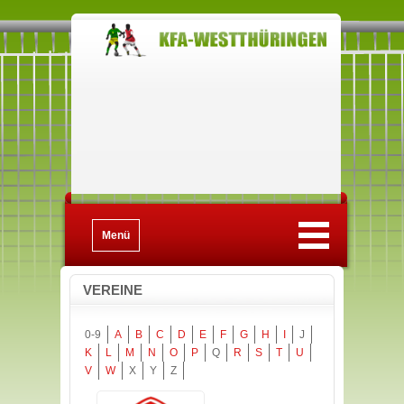
Menü
VEREINE
0-9
A
B
C
D
E
F
G
H
I
J
K
L
M
N
O
P
Q
R
S
T
U
V
W
X
Y
Z