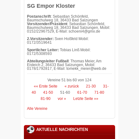
SG Empor Kloster
Postanschrift
: Sebastian Schönfeld,
Baumschulweg 18, 36433 Bad Salzungen
Vorsitzender/Präsident
: Sebastian Schönfeld,
Baumschulweg 18, 36433 Bad Salzungen, Mobil:
0152/22967529, E-Mail: schoeni4@gmx.de
2.Vorsitzender:
Sven Hoßfeld Mobil:
0172/3519641
Sportlicher Leiter:
Tobias Linß Mobil:
0172/5308593
Abteilungsleiter Fußball
: Thomas Meier, Am
Eisteich 2, 36433 Bad Salzungen, Mobil:
0178/1792817, E-Mail: tomekk_meier@web.de
Vereine 51 bis 60 von 124
«« Erste Seite
« zurück
21-30
31-
40
41-50
51-60
61-70
71-80
81-90
vor »
Letzte Seite »»
Alle Vereine
AKTUELLE NACHRICHTEN