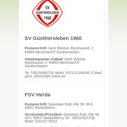
SV Günthersleben 1960
Postanschrift
: Gerd Strietzel, Backhausstr. 2,
99869 Wechmar/OT Günthersleben
Abteilungsleiter Fußball
: Gerd Strietzel,
Backhausstr. 2, 99869 Wechmar/OT
Günthersleben,
Tel. 036256/86728, Mobil: 0151/11264090, E-Mail:
gerd_strietzel@t-online.de
FSV Herda
Postanschrift
: Sebastian Ratz, Alte Str. 38 A,
99837 Berka/Werra
Vorsitzender/Präsident
: Sebastian Ratz, Alte Str.
38 A, 99837 Berka/Werra
,
Tel.: 06622/921538,
Mobil: 0162/2778501