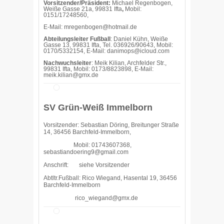
Vorsitzender/Präsident:
Michael Regenbogen,
Weiße Gasse 21a, 99831 Ifta
,
Mobil:
0151/17248560,
E-Mail: mregenbogen@hotmail.de
Abteilungsleiter Fußball
: Daniel Kühn, Weiße
Gasse 13, 99831 Ifta, Tel. 036926/90643, Mobil:
0170/5332154, E-Mail: danimops@icloud.com
Nachwuchsleiter
: Meik Kilian, Archfelder Str.,
99831 Ifta, Mobil: 0173/8823898, E-Mail:
meik.kilian@gmx.de
SV Grün-Weiß Immelborn
Vorsitzender: Sebastian Döring, Breitunger Straße
14, 36456 Barchfeld-Immelborn,
Mobil: 01743607368,
sebastiandoering9@gmail.com
Anschrift: siehe Vorsitzender
Abtltr.Fußball: Rico Wiegand, Hasental 19, 36456
Barchfeld-Immelborn
rico_wiegand@gmx.de