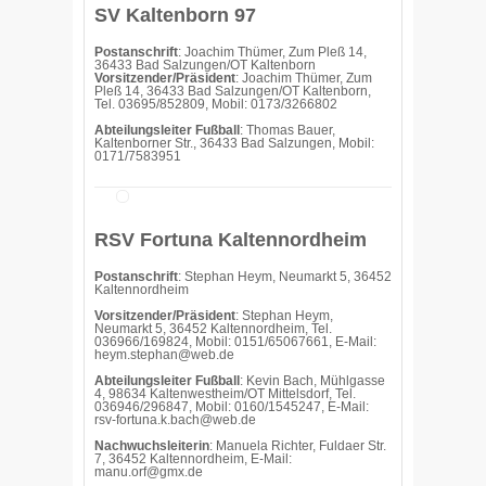
SV Kaltenborn 97
Postanschrift
: Joachim Thümer, Zum Pleß 14,
36433 Bad Salzungen/OT Kaltenborn
Vorsitzender/Präsident
: Joachim Thümer, Zum
Pleß 14, 36433 Bad Salzungen/OT Kaltenborn,
Tel. 03695/852809, Mobil: 0173/3266802
Abteilungsleiter Fußball
: Thomas Bauer,
Kaltenborner Str., 36433 Bad Salzungen, Mobil:
0171/7583951
RSV Fortuna Kaltennordheim
Postanschrift
: Stephan Heym, Neumarkt 5, 36452
Kaltennordheim
Vorsitzender/Präsident
: Stephan Heym,
Neumarkt 5, 36452 Kaltennordheim, Tel.
036966/169824, Mobil: 0151/65067661, E-Mail:
heym.stephan@web.de
Abteilungsleiter Fußball
: Kevin Bach, Mühlgasse
4, 98634 Kaltenwestheim/OT Mittelsdorf, Tel.
036946/296847, Mobil: 0160/1545247, E-Mail:
rsv-fortuna.k.bach@web.de
Nachwuchsleiterin
: Manuela Richter, Fuldaer Str.
7, 36452 Kaltennordheim, E-Mail:
manu.orf@gmx.de