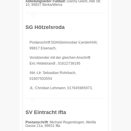
Abteilungsleiter
Fußball:
Danny Gliem, Alte Str.
10, 99837 Berka/Werra
SG Hötzelsroda
Postanschrift:SGHötzelsrodae.V,anderHöll,
99817 Eisenach,
Vorsitzender mit der gleichen Anschrift:
Eric Hildebrandt , 01622738195
Abt.-Ltr: Sebastian Rohrbach,
01607503554
JL: Christian Lehmann, 017645965973,
SV Eintracht Ifta
Postanschrift
: Michael Regenbogen, Weiße
Gasse 21a, 99831 Ifta