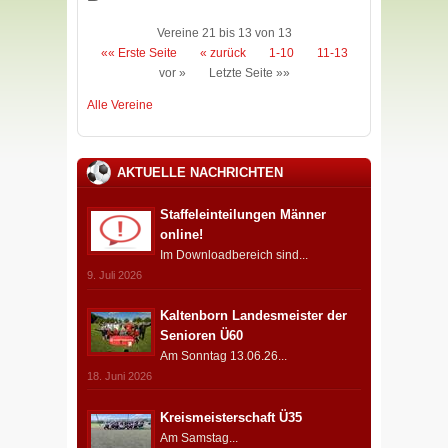
Vereine 21 bis 13 von 13
«« Erste Seite
« zurück
1-10
11-13
vor »
Letzte Seite »»
Alle Vereine
AKTUELLE NACHRICHTEN
Staffeleinteilungen Männer
online!
Im Downloadbereich sind...
9. Juli 2026
Kaltenborn Landesmeister der
Senioren Ü60
Am Sonntag 13.06.26...
18. Juni 2026
Kreismeisterschaft Ü35
Am Samstag...