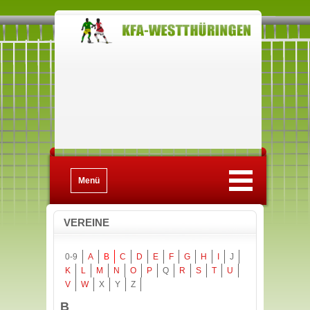
Menü
VEREINE
0-9
A
B
C
D
E
F
G
H
I
J
K
L
M
N
O
P
Q
R
S
T
U
V
W
X
Y
Z
B