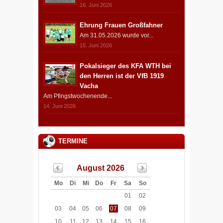
16. Juni 2026
Ehrung Frauen Großfahner
Am 31.05.2026 wurde vor...
15. Juni 2026
Pokalsieger des KFA WTH bei
den Herren ist der VfB 1919
Vacha
Am Pfingstwochenende...
14. Juni 2026
TERMINE
August 2026
Mo
Di
Mi
Do
Fr
Sa
So
01
02
03
04
05
06
07
08
09
10
11
12
13
14
15
16