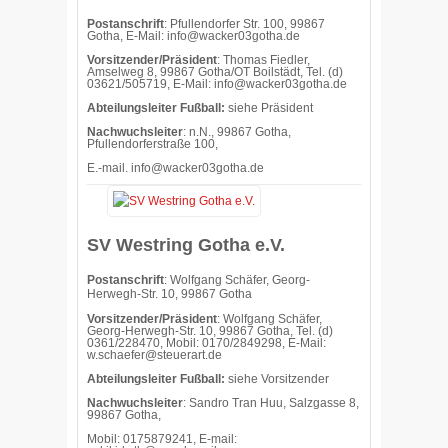
Postanschrift
: Pfullendorfer Str. 100, 99867
Gotha, E-Mail: info@wacker03gotha.de
Vorsitzender/Präsident
: Thomas Fiedler,
Amselweg 8, 99867 Gotha/OT Boilstädt, Tel. (d)
03621/505719, E-Mail: info@wacker03gotha.de
Abteilungsleiter Fußball:
siehe Präsident
Nachwuchsleiter
: n.N., 99867 Gotha,
Pfullendorferstraße 100,
E.-mail.
info@wacker03gotha.de
SV Westring Gotha e.V.
Postanschrift
: Wolfgang Schäfer, Georg-
Herwegh-Str. 10, 99867 Gotha
Vorsitzender/Präsident
: Wolfgang Schäfer,
Georg-Herwegh-Str. 10, 99867 Gotha, Tel. (d)
0361/228470, Mobil: 0170/2849298, E-Mail:
w.schaefer@steuerart.de
Abteilungsleiter Fußball:
siehe Vorsitzender
Nachwuchsleiter
: Sandro Tran Huu, Salzgasse 8,
99867 Gotha,
Mobil: 0175879241, E-mail: