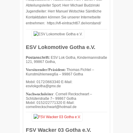
Abteilungsleiter Sport: Herr Michael Budzinski
Jugendleiter: Herr Manuel Wotschke Sämtliche
Kontaktdaten können Sie unserer Internetseite
entnehmen: https://vfl-eintracht67.de/vorstand/
ESV Lokomotive Gotha e.V.
Postanschrift:
ESV Lok Gotha, Kindermannstraße
121, 99867 Gotha,
Vorsitzender/Präsident:
Thomas Fichtel –
Kunstmühlenweg6a – 99867 Gotha
Mobil: 0172/3663340 E-Mail:
esvlokgotha@gmx.de
Nachwuchsleiter
:
Cornell Reckschwart –
Schlüterstraße 7– 99867 Gotha
Mobil: 0152/22771320 E-Mail:
cornellreckschwart@hotmail.de
FSV Wacker 03 Gotha e.V.