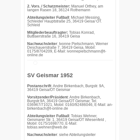
2. Vors. / Schatzmeister:
Manuel Orthey, am
langen Rasen 18, 36124 Rothemann
Abteilungsleiter Fußball
: Michael Messing,
Schleider Hauptstraße 25, 36419 Geisa/ OT.
Schleid
Mitgliederbeauftragter:
Tobias Konrad,
Buttlaerstraße 16, 36419 Geisa
Nachwuchsleiter
: Ivonne Pietschmann, Werner
Deschauerstraße 7, 36419 Geisa, Mobil:
0175/8704209, E-Mail: ivonnepietschmann@t-
online.de
SV Geismar 1952
Postanschrift
: Andre Birkenbach, Burgstr. 9A,
36419 Geisa/OT Geismar
Vorsitzender/Präsident
: Andre Birkenbach,
Burgstr.9A, 36419 Geisa/OT Geismar, Tel.
036967/71021, Mobil: 0160/92486046, E-Mail: an-
birkenbach@t-online.de
Abteilungsleiter Fußball
: Tobias Wehner,
Geismarer Str. 1, 36419 Geisa/OT Wiesenfeld ,
Mobil: 0175/1698770, E-Mail:
tobias.wehner@web.de
Nachwuchsleiter
: siehe Abteilungsleiter