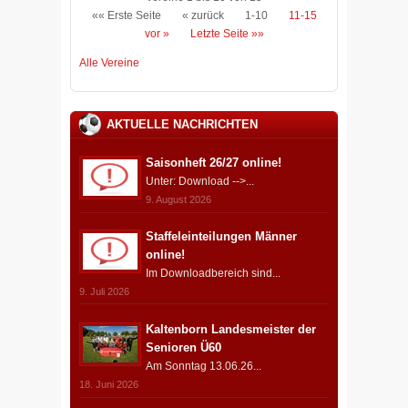
«« Erste Seite
« zurück
1-10
11-15
vor »
Letzte Seite »»
Alle Vereine
AKTUELLE NACHRICHTEN
Saisonheft 26/27 online!
Unter: Download -->...
9. August 2026
Staffeleinteilungen Männer
online!
Im Downloadbereich sind...
9. Juli 2026
Kaltenborn Landesmeister der
Senioren Ü60
Am Sonntag 13.06.26...
18. Juni 2026