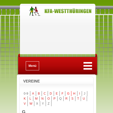
Menü
VEREINE
0-9
A
B
C
D
E
F
G
H
I
J
K
L
M
N
O
P
Q
R
S
T
U
V
W
X
Y
Z
G