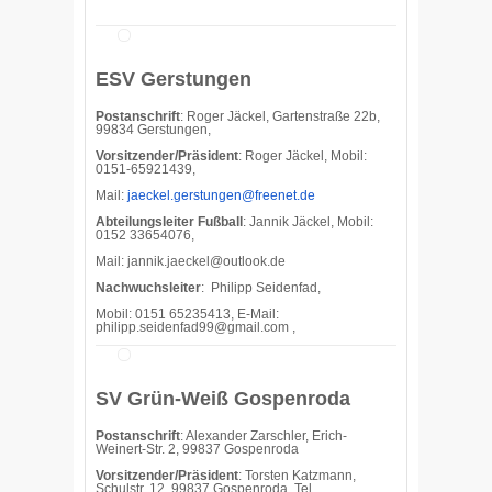
ESV Gerstungen
Postanschrift
: Roger Jäckel, Gartenstraße 22b,
99834 Gerstungen,
Vorsitzender/Präsident
: Roger Jäckel, Mobil:
0151-65921439,
Mail:
jaeckel.gerstungen@freenet.de
Abteilungsleiter Fußball
: Jannik Jäckel, Mobil:
0152 33654076,
Mail:
jannik.jaeckel@outlook.de
Nachwuchsleiter
: Philipp Seidenfad,
Mobil: 0151 65235413, E-Mail:
philipp.seidenfad99@gmail.com ,
SV Grün-Weiß Gospenroda
Postanschrift
: Alexander Zarschler, Erich-
Weinert-Str. 2, 99837 Gospenroda
Vorsitzender/Präsident
: Torsten Katzmann,
Schulstr. 12, 99837 Gospenroda, Tel.