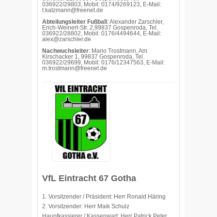
036922/29803, Mobil: 0174/9269123, E-Mail:
t.katzmann@freenet.de
Abteilungsleiter Fußball
: Alexander Zarschler,
Erich-Weinert-Str. 2,99837 Gospenroda, Tel.
036922/28802, Mobil: 0176/4494644, E-Mail:
alex@zarschler.de
Nachwuchsleiter
: Mario Trostmann, Am
Kirschacker 1, 99837 Gospenroda, Tel.
036922/29699, Mobil: 0176/12347563, E-Mail:
m.trostmann@freenet.de
VfL Eintracht 67 Gotha
1. Vorsitzender / Präsident: Herr Ronald Häring
2. Vorsitzender: Herr Maik Schulz
Hauptkassierer / Kassenwart: Herr Patrick Peter