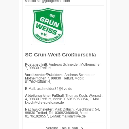
sakikid.sth@googlemail.com
SG Grün-Weiß Großburschla
Postanschrift
: Andreas Schneider, Motheimchen
7, 99830 Treffurt
Vorsitzender/Präsident:
Andreas Schneider,
Motheimchen 7, 99830 Treffurt, Mobil:
0176/24350614,
E-Mail: aschneider84@live.de
Abteilungsleiter Fußball
: Thomas Koch, Werrastr.
4, 99830 Treffurt, Mobil: 0160/96963054, E-Mail:
t.koch@die-spieloase.de
Nachwuchsleiter
: Maik Dittrich, Puschkinstr. 54,
99830 Treffurt, Tel. 036923/80840, Mobil:
0170/1920557, E-Mail: maikdi@live.de
Vereine 1 bis 10 von 15