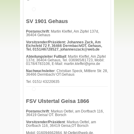
SV 1901 Gehaus
Postanschrift
: Martin Kleffel, Am Zipfel 137d,
36404 Gehaus
Vorsitzender/Präsident: Johannes Zack, Am
Eichsfeld 72 F, 36466 Dermbach/OT. Gehaus,
Tel. 0151/46728527, johanneszack@web.de
Abteilungsleiter Fußball
: Martin Kleffel, Am Zipfel
137d, 36404 Gehaus, Tel. 036965/81723, Mobil:
0178/4783106, E-Mail: martin.kleffel@gmx.de
Nachwuchsleiter
: Christian Speck, Mittlere Str. 28,
36466 Dermbach/ OT.Gehaus
Tel. 0151/ 43220635
FSV Ulstertal Geisa 1866
Postanschrift
: Markus Oettel, am Dorfbach 116,
36419 Geisa/ OT. Borsch
Vorsitzender/Präsident
: Markus Oettel, am
Dorfbach 116, 36419 Geisa,OT Borsch
Mobil: 016094662864, M-Oettel@web.de,