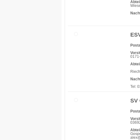
Abtei
Wiese
Nach
ESV
Posta
Vorsi
0171-
Abtei
Riech
Nach
Tel: 
SV 
Posta
Vorsi
03692
Abtei
Gospe
alex@