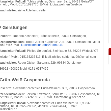
lungsleiter Fußball
: Tobias Wehner, Geismarer Str. 1, 36419 Geisa/OT
nfeld , Mobil: 0175/1698770, E-Mail:
tobias.wehner@web.de
wuchsleiter
: siehe Abteilungsleiter
 Gerstungen
nschrift
: Roberto Schneider, Fröbelstraße 5, 99834 Gerstungen,
tzender/Präsident
: Roger Jäckel, Gartenstr. 22b, 99834 Gerstungen, Mobil:
6537465, Mail:
jaeckel.gerstungen@freenet.de
lungsleiter Fußball
: Philipp Seidenfad, Steinkaute 58, 36208 Wildeck/ OT
elsdorf, Mobil: 015165235413, E-Mail:
philipp.seidenfad99@gmail.com ,
wuchsleiter
: Roger Jäckel, Gartenstr. 22b, 99834 Gerstungen,
036922 420816 Mobil:0171-6537465
Grün-Weiß Gospenroda
nschrift
: Alexander Zarschler, Erich-Weinert-Str. 2, 99837 Gospenroda
tzender/Präsident
: Torsten Katzmann, Schulstr. 12, 99837 Gospenroda, Tel.
2/29803, Mobil: 0174/9269123, E-Mail: t.katzmann@freenet.de
lungsleiter Fußball
: Alexander Zarschler, Erich-Weinert-Str. 2,99837
nroda, Tel. 036922/28802, Mobil: 0176/4494644, E-Mail:
zarschler.de