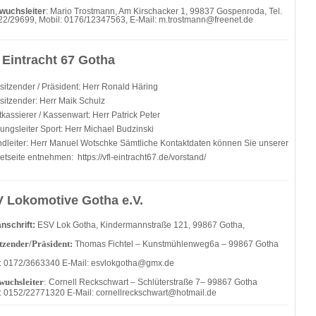
wuchsleiter
: Mario Trostmann, Am Kirschacker 1, 99837 Gospenroda, Tel.
2/29699, Mobil: 0176/12347563, E-Mail: m.trostmann@freenet.de
 Eintracht 67 Gotha
rsitzender / Präsident: Herr Ronald Häring
rsitzender: Herr Maik Schulz
kassierer / Kassenwart: Herr Patrick Peter
lungsleiter Sport: Herr Michael Budzinski
dleiter: Herr Manuel Wotschke Sämtliche Kontaktdaten können Sie unserer
netseite entnehmen: https://vfl-eintracht67.de/vorstand/
 Lokomotive Gotha e.V.
nschrift:
ESV Lok Gotha, Kindermannstraße 121, 99867 Gotha,
tzender/Präsident:
Thomas Fichtel – Kunstmühlenweg6a – 99867 Gotha
: 0172/3663340 E-Mail: esvlokgotha@gmx.de
uchsleiter
:
Cornell Reckschwart – Schlüterstraße 7– 99867 Gotha
: 0152/22771320 E-Mail: cornellreckschwart@hotmail.de