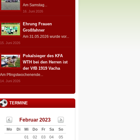
Am Samstag...
16. Juni 2026
Ehrung Frauen
Großfahner
Am 31.05.2026 wurde vor...
15. Juni 2026
Pokalsieger des KFA
WTH bei den Herren ist
der VfB 1919 Vacha
Am Pfingstwochenende...
14. Juni 2026
TERMINE
Februar 2023
Mo
Di
Mi
Do
Fr
Sa
So
01
02
03
04
05