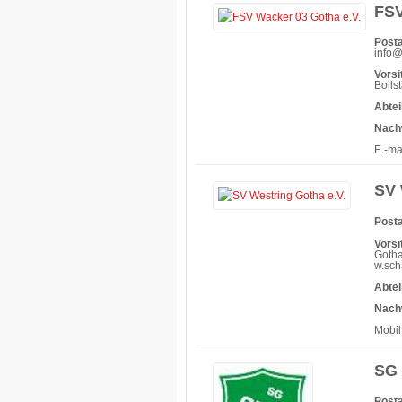
FSV
Posta
info
Vorsi
Boils
Abtei
Nach
E.-ma
SV 
Posta
Vorsi
Gotha
w.sch
Abtei
Nach
Mobil
SG 
Posta