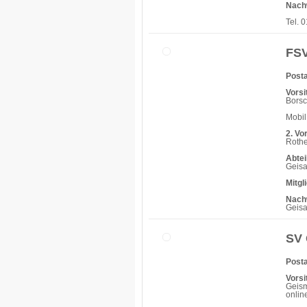
Nach
Tel. 
FSV
Posta
Vorsi
Bors
Mobil
2. Vo
Roth
Abtei
Geisa
Mitgl
Nach
Geisa
SV 
Posta
Vorsi
Geism
onlin