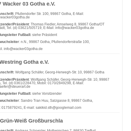
 Wacker 03 Gotha e.V.
nschrift
: Pfullendorfer Str. 100, 99867 Gotha, E-Mail:
@wacker03gotha.de
tzender/Präsident
: Thomas Fiedler, Amselweg 8, 99867 Gotha/OT
tädt, Tel. (d) 03621/505719, E-Mail: info@wacker03gotha.de
lungsleiter Fußball:
siehe Präsident
wuchsleiter
: n.N., 99867 Gotha, Pfullendorferstraße 100,
il.
info@wacker03gotha.de
Westring Gotha e.V.
nschrift
: Wolfgang Schäfer, Georg-Herwegh-Str. 10, 99867 Gotha
tzender/Präsident
: Wolfgang Schäfer, Georg-Herwegh-Str. 10, 99867
, Tel. (d) 0361/228470, Mobil: 0170/2849298, E-Mail:
aefer@steuerart.de
lungsleiter Fußball:
siehe Vorsitzender
wuchsleiter
: Sandro Tran Huu, Salzgasse 8, 99867 Gotha,
: 0175879241, E-mail:
sakikid.sth@googlemail.com
Grün-Weiß Großburschla
nschrift
: Andreas Schneider, Motheimchen 7, 99830 Treffurt