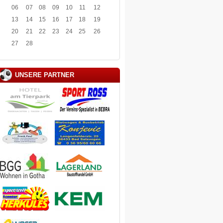
06
07
08
09
10
11
12
13
14
15
16
17
18
19
20
21
22
23
24
25
26
27
28
UNSERE PARTNER