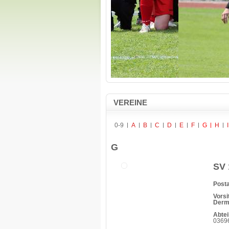
VEREINE
0-9
A
B
C
D
E
F
G
H
I
G
SV 
Posta
Vorsi
Derm
Abtei
03696