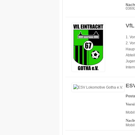
Nach
03692
VfL
1. Vo
2. Vo
Haupt
Abtei
Jugen
Inter
ESV
Posta
Vorsi
Mobil
Nachw
Mobil