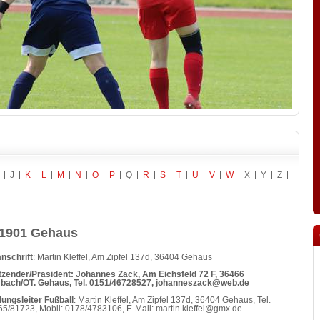
J
K
L
M
N
O
P
Q
R
S
T
U
V
W
X
Y
Z
1901 Gehaus
nschrift
: Martin Kleffel, Am Zipfel 137d, 36404 Gehaus
tzender/Präsident: Johannes Zack, Am Eichsfeld 72 F, 36466
bach/OT. Gehaus, Tel. 0151/46728527, johanneszack@web.de
lungsleiter Fußball
: Martin Kleffel, Am Zipfel 137d, 36404 Gehaus, Tel.
5/81723, Mobil: 0178/4783106, E-Mail: martin.kleffel@gmx.de