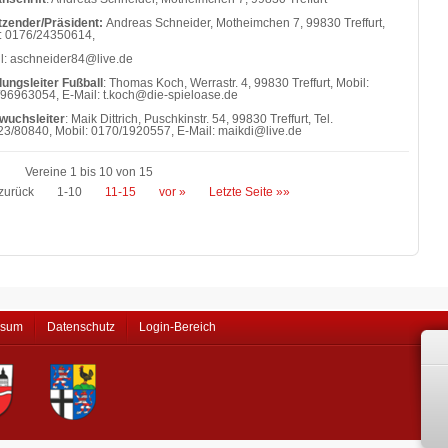
tzender/Präsident:
Andreas Schneider, Motheimchen 7, 99830 Treffurt,
: 0176/24350614,
l: aschneider84@live.de
lungsleiter Fußball
: Thomas Koch, Werrastr. 4, 99830 Treffurt, Mobil:
96963054, E-Mail: t.koch@die-spieloase.de
wuchsleiter
: Maik Dittrich, Puschkinstr. 54, 99830 Treffurt, Tel.
3/80840, Mobil: 0170/1920557, E-Mail: maikdi@live.de
Vereine 1 bis 10 von 15
zurück
1-10
11-15
vor »
Letzte Seite »»
ssum
Datenschutz
Login-Bereich