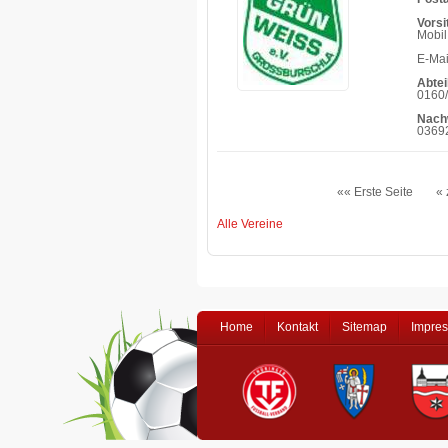
Vorsi
Mobil
E-Mai
Abtei
0160/
Nach
03692
«« Erste Seite
« 
Alle Vereine
Home
Kontakt
Sitemap
Impre