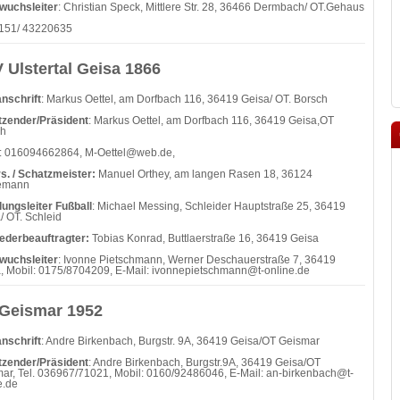
wuchsleiter
: Christian Speck, Mittlere Str. 28, 36466 Dermbach/ OT.Gehaus
0151/ 43220635
 Ulstertal Geisa 1866
nschrift
: Markus Oettel, am Dorfbach 116, 36419 Geisa/ OT. Borsch
tzender/Präsident
: Markus Oettel, am Dorfbach 116, 36419 Geisa,OT
ch
: 016094662864, M-Oettel@web.de,
rs. / Schatzmeister:
Manuel Orthey, am langen Rasen 18, 36124
emann
lungsleiter Fußball
: Michael Messing, Schleider Hauptstraße 25, 36419
/ OT. Schleid
iederbeauftragter:
Tobias Konrad, Buttlaerstraße 16, 36419 Geisa
wuchsleiter
: Ivonne Pietschmann, Werner Deschauerstraße 7, 36419
, Mobil: 0175/8704209, E-Mail: ivonnepietschmann@t-online.de
Geismar 1952
nschrift
: Andre Birkenbach, Burgstr. 9A, 36419 Geisa/OT Geismar
tzender/Präsident
: Andre Birkenbach, Burgstr.9A, 36419 Geisa/OT
ar, Tel. 036967/71021, Mobil: 0160/92486046, E-Mail: an-birkenbach@t-
e.de