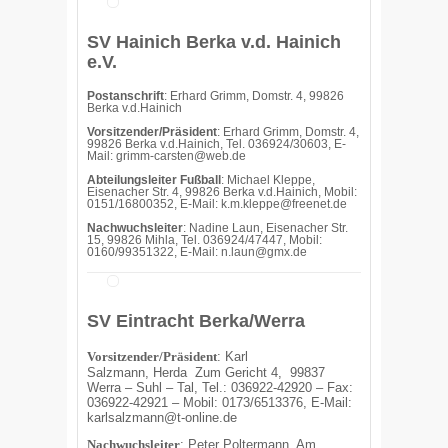
SV Hainich Berka v.d. Hainich
e.V.
Postanschrift
: Erhard Grimm, Domstr. 4, 99826
Berka v.d.Hainich
Vorsitzender/Präsident
: Erhard Grimm, Domstr. 4,
99826 Berka v.d.Hainich, Tel. 036924/30603, E-
Mail: grimm-carsten@web.de
Abteilungsleiter Fußball
: Michael Kleppe,
Eisenacher Str. 4, 99826 Berka v.d.Hainich, Mobil:
0151/16800352, E-Mail: k.m.kleppe@freenet.de
Nachwuchsleiter
: Nadine Laun, Eisenacher Str.
15, 99826 Mihla, Tel. 036924/47447, Mobil:
0160/99351322, E-Mail: n.laun@gmx.de
SV Eintracht Berka/Werra
Vorsitzender/Präsident
:
Karl
Salzmann,
Herda
Zum Gericht 4,
99837
Werra – Suhl – Tal,
Tel.: 036922-42920 – Fax:
036922-42921 – Mobil: 0173/6513376,
E-Mail:
karlsalzmann@t-online.de
Nachwuchsleiter
: Peter Poltermann, Am