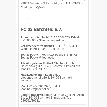
99869 Nessetal OT Ballstädt, Tel 0170 5710355
Mail
pyotter@web.de
FC 02 Barchfeld e.V.
Postanschrift
: Mobil: 0173/5689373, E-Mail:
pv65003005@tfv-erfurt.evpost.de
Vorsitzender/Präsident
: GESCHÄFTSSTELLE:
Werrastraße 4, 98597 Breitungen,
Tobias Fuckel, Mobil: 0173/5689373, E-Mail:
Tobias.Fuckel@freenet.de ,
Abteilungsleiter Fußball
: Stephan Anschütz,
Helenenweg 3 b, 36456 Barchfeld-Immelborn,
Mobil: 0172/3735773
Nachwuchsleiter
: Leon Baier,
Liebensteinerstraße 8, 36456 Barchfeld-
Immelborn
Mobil: 0176/82697947, E-Mail:
leon.baier@freenet.de ,
Leiter Frauen/Mädchen
: Matthias Zein, Zur Alten
Str. 9, 36456 Barchfeld-Immelborn, Tel.
036961/46621