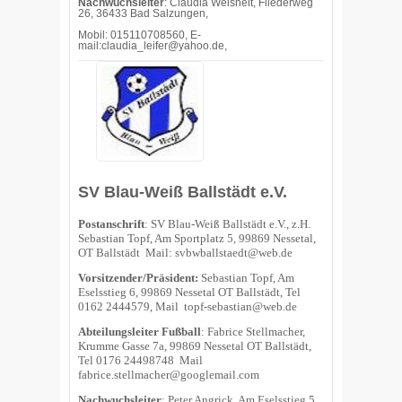
Nachwuchsleiter
: Claudia Weisheit, Fliederweg
26, 36433 Bad Salzungen,
Mobil: 015110708560, E-
mail:claudia_leifer@yahoo.de,
SV Blau-Weiß Ballstädt e.V.
Postanschrift
: SV Blau-Weiß Ballstädt e.V., z.H.
Sebastian Topf, Am Sportplatz 5, 99869 Nessetal,
OT Ballstädt Mail:
svbwballstaedt@web.de
Vorsitzender/Präsident:
Sebastian Topf, Am
Eselsstieg 6, 99869 Nessetal OT Ballstädt, Tel
0162 2444579, Mail
topf-sebastian@web.de
Abteilungsleiter Fußball
: Fabrice Stellmacher,
Krumme Gasse 7a, 99869 Nessetal OT Ballstädt,
Tel 0176 24498748 Mail
fabrice.stellmacher@googlemail.com
Nachwuchsleiter
: Peter Angrick, Am Eselsstieg 5,