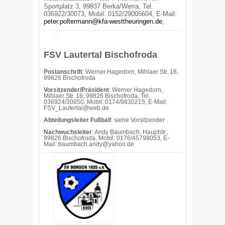
Sportplatz 3, 99837 Berka/Werra,
Tel.
036922/30073, Mobil: 0152/29005604,
E-Mail:
peter.poltermann@kfa-westtheuringen.de
,
FSV Lautertal Bischofroda
Postanschrift
: Werner Hagedorn, Mihlaer Str. 18,
99826 Bischofroda
Vorsitzender/Präsident
: Werner Hagedorn,
Mihlaer Str. 18, 99826 Bischofroda, Tel.
036924/30850, Mobil: 0174/9830215, E-Mail:
FSV_Lautertal@web.de
Abteilungsleiter Fußball
: siehe Vorsitzender
Nachwuchsleiter
: Andy Baumbach, Hauptstr.,
99826 Bischofroda, Mobil: 0176/45798053, E-
Mail: baumbach.andy@yahoo.de