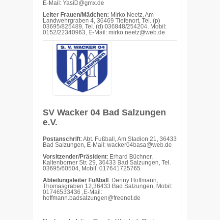
E-Mail: YasiD@gmx.de
Leiter Frauen/Mädchen:
Mirko Neetz, Am
Landwehrgraben 4, 36469 Tiefenort, Tel. (p)
03695/825489, Tel. (d) 036848/254204, Mobil:
0152/22340963, E-Mail: mirko.neetz@web.de
SV Wacker 04 Bad Salzungen
e.V.
Postanschrift
: Abt. Fußball, Am Stadion 21, 36433
Bad Salzungen, E-Mail: wacker04basa@web.de
Vorsitzender/Präsident
: Erhard Büchner,
Kaltenborner Str. 29, 36433 Bad Salzungen, Tel.
03695/60504, Mobil: 017641725765
Abteilungsleiter Fußball
: Denny Hoffmann,
Thomasgraben 12,36433 Bad Salzungen, Mobil:
01746533436 ,E-Mail:
hoffmann.badsalzungen@freenet.de