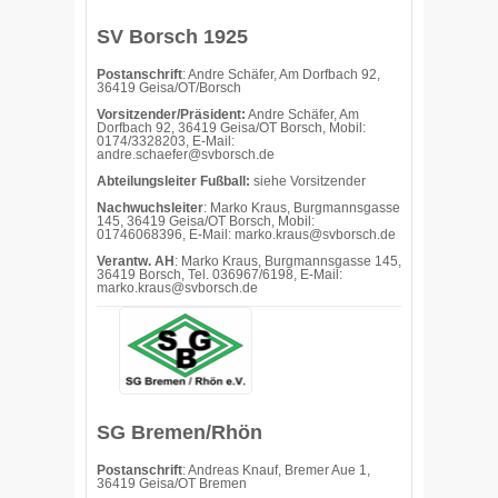
SV Borsch 1925
Postanschrift
: Andre Schäfer, Am Dorfbach 92,
36419 Geisa/OT/Borsch
Vorsitzender/Präsident:
Andre Schäfer, Am
Dorfbach 92, 36419 Geisa/OT Borsch, Mobil:
0174/3328203, E-Mail:
andre.schaefer@svborsch.de
Abteilungsleiter Fußball:
siehe Vorsitzender
Nachwuchsleiter
: Marko Kraus, Burgmannsgasse
145, 36419 Geisa/OT Borsch, Mobil:
01746068396, E-Mail: marko.kraus@svborsch.de
Verantw. AH
: Marko Kraus, Burgmannsgasse 145,
36419 Borsch, Tel. 036967/6198, E-Mail:
marko.kraus@svborsch.de
SG Bremen/Rhön
Postanschrift
: Andreas Knauf, Bremer Aue 1,
36419 Geisa/OT Bremen