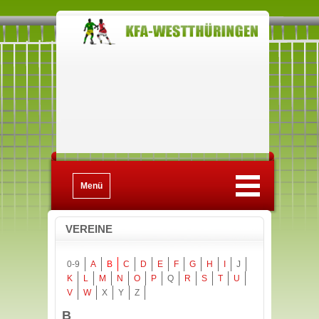
Menü
VEREINE
0-9
A
B
C
D
E
F
G
H
I
J
K
L
M
N
O
P
Q
R
S
T
U
V
W
X
Y
Z
B