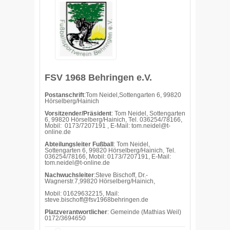
FSV 1968 Behringen e.V.
Postanschrift
:Tom Neidel,Sottengarten 6, 99820
Hörselberg/Hainich
Vorsitzender/Präsident
: Tom Neidel, Sottengarten
6, 99820 Hörselberg/Hainich, Tel. 036254/78166,
Mobil: 0173/7207191 , E-Mail: tom.neidel@t-
online.de
Abteilungsleiter Fußball
: Tom Neidel,
Sottengarten 6, 99820 Hörselberg/Hainich, Tel.
036254/78166, Mobil: 0173/7207191, E-Mail:
tom.neidel@t-online.de
Nachwuchsleiter
:Steve Bischoff, Dr.-
Wagnerstr.7,99820 Hörselberg/Hainich,
Mobil: 01629632215, Mail:
steve.bischoff@fsv1968behringen.de
Platzverantwortlicher
: Gemeinde (Mathias Weil)
0172/3694650