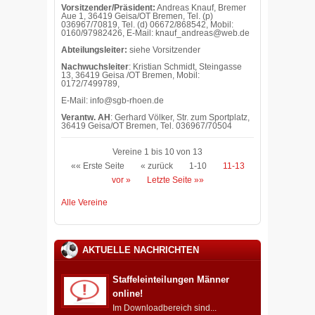
Vorsitzender/Präsident:
Andreas Knauf, Bremer
Aue 1, 36419 Geisa/OT Bremen, Tel. (p)
036967/70819, Tel. (d) 06672/868542, Mobil:
0160/97982426, E-Mail: knauf_andreas@web.de
Abteilungsleiter:
siehe Vorsitzender
Nachwuchsleiter
: Kristian Schmidt, Steingasse
13, 36419 Geisa /OT Bremen, Mobil:
0172/7499789,
E-Mail: info@sgb-rhoen.de
Verantw. AH
: Gerhard Völker, Str. zum Sportplatz,
36419 Geisa/OT Bremen, Tel. 036967/70504
Vereine 1 bis 10 von 13
«« Erste Seite
« zurück
1-10
11-13
vor »
Letzte Seite »»
Alle Vereine
AKTUELLE NACHRICHTEN
Staffeleinteilungen Männer
online!
Im Downloadbereich sind...