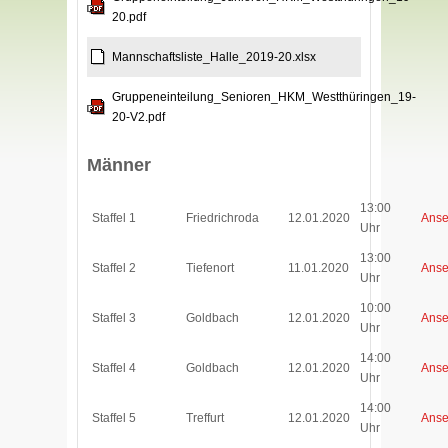
20.pdf
Mannschaftsliste_Halle_2019-20.xlsx
Gruppeneinteilung_Senioren_HKM_Westthüringen_19-
20-V2.pdf
Männer
13:00
Staffel 1
Friedrichroda
12.01.2020
Anse
Uhr
13:00
Staffel 2
Tiefenort
11.01.2020
Anse
Uhr
10:00
Staffel 3
Goldbach
12.01.2020
Anse
Uhr
14:00
Staffel 4
Goldbach
12.01.2020
Anse
Uhr
14:00
Staffel 5
Treffurt
12.01.2020
Anse
Uhr