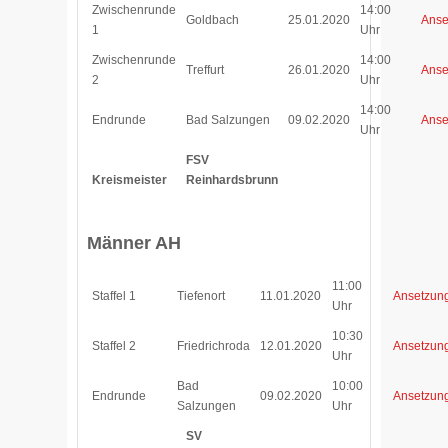
Zwischenrunde
14:00
Goldbach
25.01.2020
Anse
1
Uhr
Zwischenrunde
14:00
Treffurt
26.01.2020
Anse
2
Uhr
14:00
Endrunde
Bad Salzungen
09.02.2020
Anse
Uhr
FSV
Kreismeister
Reinhardsbrunn
Männer AH
11:00
Staffel 1
Tiefenort
11.01.2020
Ansetzun
Uhr
10:30
Staffel 2
Friedrichroda
12.01.2020
Ansetzun
Uhr
Bad
10:00
Endrunde
09.02.2020
Ansetzun
Salzungen
Uhr
SV