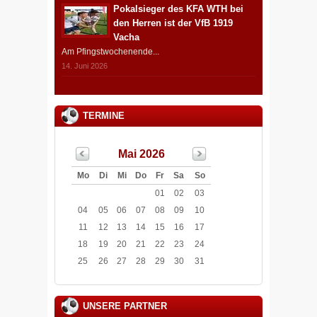
Pokalsieger des KFA WTH bei
den Herren ist der VfB 1919
Vacha
Am Pfingstwochenende...
14. Juni 2026
TERMINE
Mai 2026
Mo
Di
Mi
Do
Fr
Sa
So
01
02
03
04
05
06
07
08
09
10
11
12
13
14
15
16
17
18
19
20
21
22
23
24
25
26
27
28
29
30
31
UNSERE PARTNER