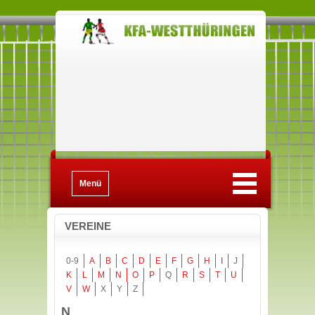
Menü
VEREINE
0-9
A
B
C
D
E
F
G
H
I
J
K
L
M
N
O
P
Q
R
S
T
U
V
W
X
Y
Z
N