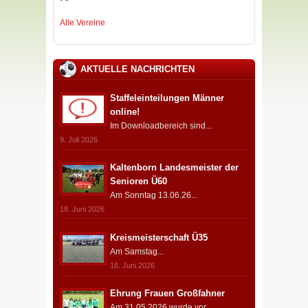
Alle Vereine
AKTUELLE NACHRICHTEN
Staffeleinteilungen Männer
online!
Im Downloadbereich sind...
9. Juli 2026
Kaltenborn Landesmeister der
Senioren Ü60
Am Sonntag 13.06.26...
18. Juni 2026
Kreismeisterschaft Ü35
Am Samstag...
16. Juni 2026
Ehrung Frauen Großfahner
Am 31.05.2026 wurde vor...