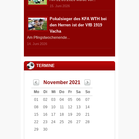
15. Juni 2026
Pokalsieger des KFA WTH bei
den Herren ist der VfB 1919
Vacha
Am Pfingstwochenende...
14. Juni 2026
TERMINE
November 2021
Mo
Di
Mi
Do
Fr
Sa
So
01
02
03
04
05
06
07
08
09
10
11
12
13
14
15
16
17
18
19
20
21
22
23
24
25
26
27
28
29
30