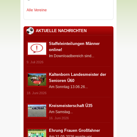
Alle Vereine
AKTUELLE NACHRICHTEN
Staffeleinteilungen Männer
online!
Im Downloadbereich sind...
9. Juli 2026
Kaltenborn Landesmeister der
Senioren Ü60
Am Sonntag 13.06.26...
18. Juni 2026
Kreismeisterschaft Ü35
Am Samstag...
16. Juni 2026
Ehrung Frauen Großfahner
Am 31.05.2026 wurde vor...