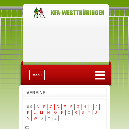
Menü
VEREINE
0-9
A
B
C
D
E
F
G
H
I
J
K
L
M
N
O
P
Q
R
S
T
U
V
W
X
Y
Z
C