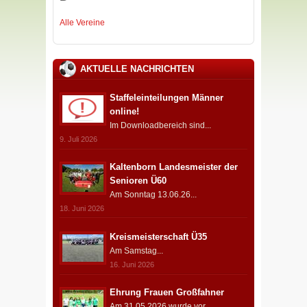
Alle Vereine
AKTUELLE NACHRICHTEN
Staffeleinteilungen Männer
online!
Im Downloadbereich sind...
9. Juli 2026
Kaltenborn Landesmeister der
Senioren Ü60
Am Sonntag 13.06.26...
18. Juni 2026
Kreismeisterschaft Ü35
Am Samstag...
16. Juni 2026
Ehrung Frauen Großfahner
Am 31.05.2026 wurde vor...