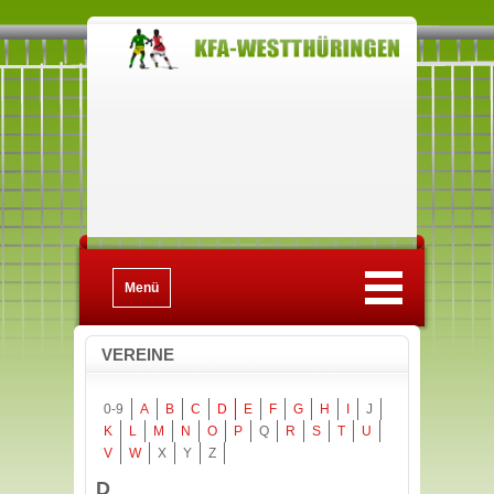
Menü
VEREINE
0-9
A
B
C
D
E
F
G
H
I
J
K
L
M
N
O
P
Q
R
S
T
U
V
W
X
Y
Z
D