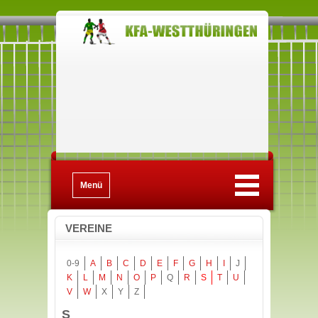
Menü
VEREINE
0-9
A
B
C
D
E
F
G
H
I
J
K
L
M
N
O
P
Q
R
S
T
U
V
W
X
Y
Z
S