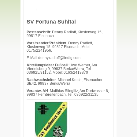
SV Fortuna Suhltal
Postanschrift
: Denny Radloff, Klosterweg 15,
99817 Eisenach
Vorsitzender/Präsident
: Denny Radloff,
Klosterweg 15, 99817 Eisenach, Mobil:
0175/2241956,
E-Mail:denny.radloff@lindig.com
Abteilungsleiter Fußball
: Uwe Werner, Am
Viertelsberg 9, 99837 Berka/Werra, Tel.
036925/91152, Mobil: 0163/2419870
Nachwuchsleiter
: Michael Krech, Eisenacher
Str.42, 99837 Berka/Werra
Verantw. AH
: Matthias Stieglitz, Am Dorfwasser 6,
99837 Fernbreitenbach, Tel. 036922/31135