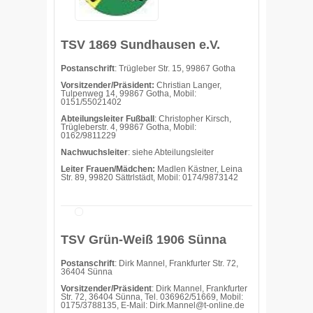
TSV 1869 Sundhausen e.V.
Postanschrift
: Trügleber Str. 15, 99867 Gotha
Vorsitzender/Präsident:
Christian Langer,
Tulpenweg 14, 99867 Gotha, Mobil:
0151/55021402
Abteilungsleiter Fußball
: Christopher Kirsch,
Trügleberstr. 4, 99867 Gotha, Mobil:
0162/9811229
Nachwuchsleiter
: siehe Abteilungsleiter
Leiter Frauen/Mädchen:
Madlen Kästner, Leina
Str. 89, 99820 Sättrlstädt, Mobil: 0174/9873142
TSV Grün-Weiß 1906 Sünna
Postanschrift
: Dirk Mannel, Frankfurter Str. 72,
36404 Sünna
Vorsitzender/Präsident
: Dirk Mannel, Frankfurter
Str. 72, 36404 Sünna, Tel. 036962/51669, Mobil:
0175/3788135, E-Mail: Dirk.Mannel@t-online.de