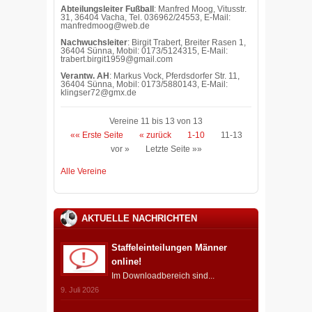
Abteilungsleiter Fußball
: Manfred Moog, Vitusstr.
31, 36404 Vacha, Tel. 036962/24553, E-Mail:
manfredmoog@web.de
Nachwuchsleiter
: Birgit Trabert, Breiter Rasen 1,
36404 Sünna, Mobil: 0173/5124315, E-Mail:
trabert.birgit1959@gmail.com
Verantw. AH
: Markus Vock, Pferdsdorfer Str. 11,
36404 Sünna, Mobil: 0173/5880143, E-Mail:
klingser72@gmx.de
Vereine 11 bis 13 von 13
«« Erste Seite
« zurück
1-10
11-13
vor »
Letzte Seite »»
Alle Vereine
AKTUELLE NACHRICHTEN
Staffeleinteilungen Männer
online!
Im Downloadbereich sind...
9. Juli 2026