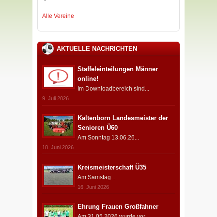
Alle Vereine
AKTUELLE NACHRICHTEN
Staffeleinteilungen Männer
online!
Im Downloadbereich sind...
9. Juli 2026
Kaltenborn Landesmeister der
Senioren Ü60
Am Sonntag 13.06.26...
18. Juni 2026
Kreismeisterschaft Ü35
Am Samstag...
16. Juni 2026
Ehrung Frauen Großfahner
Am 31.05.2026 wurde vor...