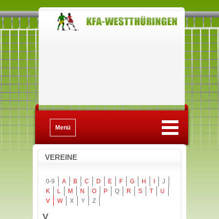
Menü
VEREINE
0-9
A
B
C
D
E
F
G
H
I
J
K
L
M
N
O
P
Q
R
S
T
U
V
W
X
Y
Z
V