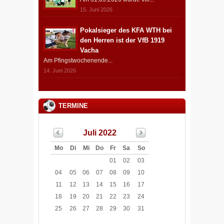
15. Juni 2026
Pokalsieger des KFA WTH bei
den Herren ist der VfB 1919
Vacha
Am Pfingstwochenende...
14. Juni 2026
TERMINE
Juli 2022
Mo
Di
Mi
Do
Fr
Sa
So
01
02
03
04
05
06
07
08
09
10
11
12
13
14
15
16
17
18
19
20
21
22
23
24
25
26
27
28
29
30
31