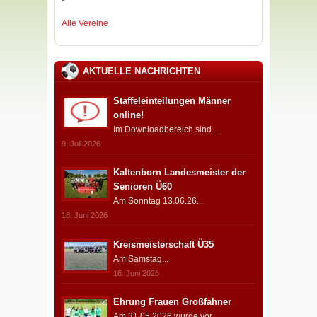
Alle Vereine
AKTUELLE NACHRICHTEN
Staffeleinteilungen Männer
online!
Im Downloadbereich sind...
9. Juli 2026
Kaltenborn Landesmeister der
Senioren Ü60
Am Sonntag 13.06.26...
18. Juni 2026
Kreismeisterschaft Ü35
Am Samstag...
16. Juni 2026
Ehrung Frauen Großfahner
Am 31.05.2026 wurde vor...