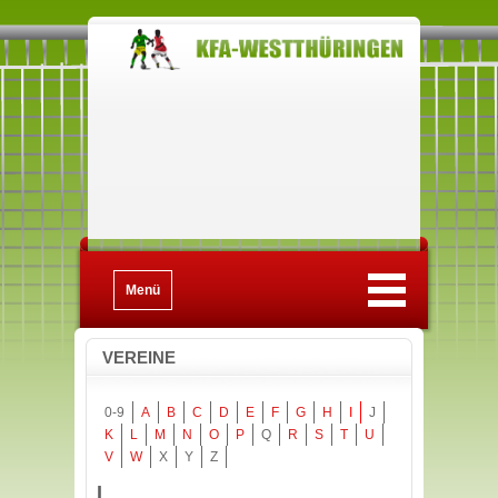
Menü
VEREINE
0-9
A
B
C
D
E
F
G
H
I
J
K
L
M
N
O
P
Q
R
S
T
U
V
W
X
Y
Z
I