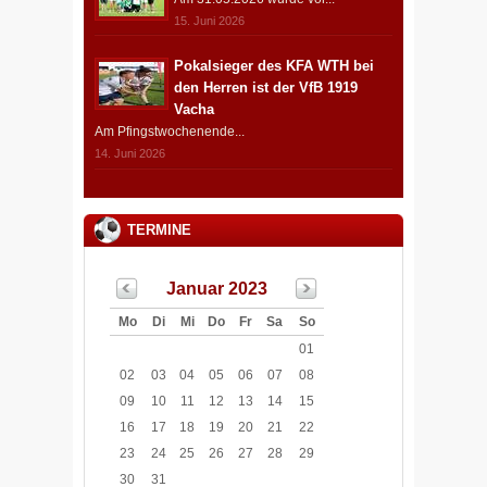
15. Juni 2026
Pokalsieger des KFA WTH bei
den Herren ist der VfB 1919
Vacha
Am Pfingstwochenende...
14. Juni 2026
TERMINE
Januar 2023
Mo
Di
Mi
Do
Fr
Sa
So
01
02
03
04
05
06
07
08
09
10
11
12
13
14
15
16
17
18
19
20
21
22
23
24
25
26
27
28
29
30
31