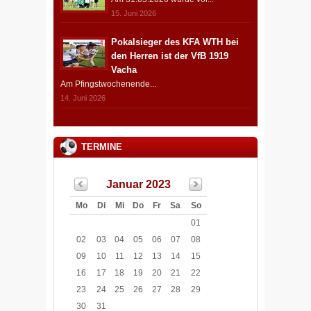
15. Juni 2026
Pokalsieger des KFA WTH bei
den Herren ist der VfB 1919
Vacha
Am Pfingstwochenende...
14. Juni 2026
TERMINE
Januar 2023
Mo
Di
Mi
Do
Fr
Sa
So
01
02
03
04
05
06
07
08
09
10
11
12
13
14
15
16
17
18
19
20
21
22
23
24
25
26
27
28
29
30
31