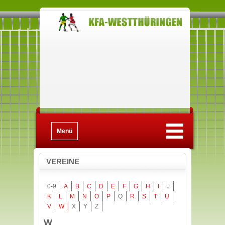
Menü
VEREINE
0-9
A
B
C
D
E
F
G
H
I
J
K
L
M
N
O
P
Q
R
S
T
U
V
W
X
Y
Z
W