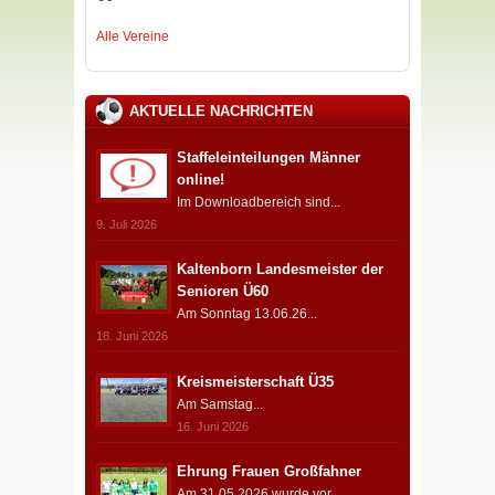
Alle Vereine
AKTUELLE NACHRICHTEN
Staffeleinteilungen Männer
online!
Im Downloadbereich sind...
9. Juli 2026
Kaltenborn Landesmeister der
Senioren Ü60
Am Sonntag 13.06.26...
18. Juni 2026
Kreismeisterschaft Ü35
Am Samstag...
16. Juni 2026
Ehrung Frauen Großfahner
Am 31.05.2026 wurde vor...