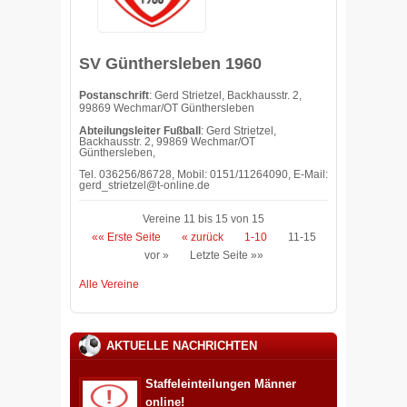
SV Günthersleben 1960
Postanschrift
: Gerd Strietzel, Backhausstr. 2,
99869 Wechmar/OT Günthersleben
Abteilungsleiter Fußball
: Gerd Strietzel,
Backhausstr. 2, 99869 Wechmar/OT
Günthersleben,
Tel. 036256/86728, Mobil: 0151/11264090, E-Mail:
gerd_strietzel@t-online.de
Vereine 11 bis 15 von 15
«« Erste Seite
« zurück
1-10
11-15
vor »
Letzte Seite »»
Alle Vereine
AKTUELLE NACHRICHTEN
Staffeleinteilungen Männer
online!