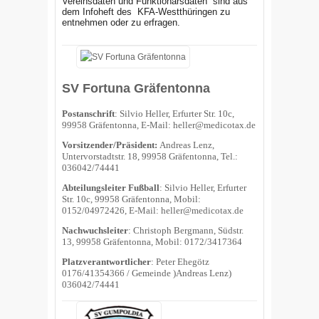
Vereinsdaten und Funktionärsdaten sind aus
dem Infoheft des
KFA-Westthüringen zu
entnehmen oder zu erfragen.
SV Fortuna Gräfentonna
Postanschrift
: Silvio Heller, Erfurter Str. 10c,
99958 Gräfentonna, E-Mail: heller@medicotax.de
Vorsitzender/Präsident:
Andreas Lenz,
Untervorstadtstr. 18, 99958 Gräfentonna, Tel.:
036042/74441
Abteilungsleiter Fußball
: Silvio Heller, Erfurter
Str. 10c, 99958 Gräfentonna, Mobil:
0152/04972426, E-Mail: heller@medicotax.de
Nachwuchsleiter
: Christoph Bergmann, Südstr.
13, 99958 Gräfentonna, Mobil: 0172/3417364
Platzverantwortlicher
: Peter Ehegötz
0176/41354366 / Gemeinde )Andreas Lenz)
036042/74441