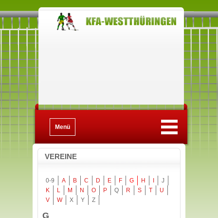
Menü
VEREINE
0-9
A
B
C
D
E
F
G
H
I
J
K
L
M
N
O
P
Q
R
S
T
U
V
W
X
Y
Z
G