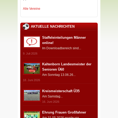
Alle Vereine
AKTUELLE NACHRICHTEN
Staffeleinteilungen Männer
online!
Im Downloadbereich sind...
9. Juli 2026
Kaltenborn Landesmeister der
Senioren Ü60
Am Sonntag 13.06.26...
18. Juni 2026
Kreismeisterschaft Ü35
Am Samstag...
16. Juni 2026
Ehrung Frauen Großfahner
Am 31.05.2026 wurde vor...