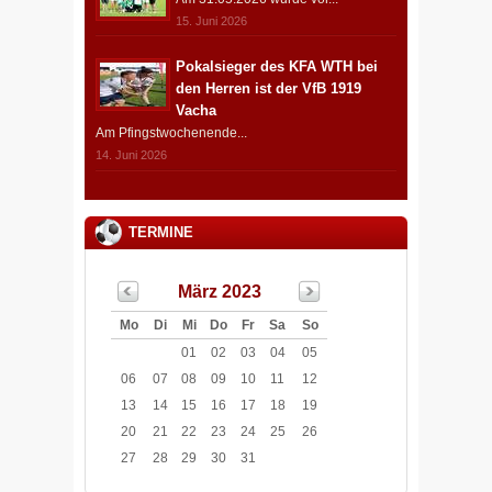
15. Juni 2026
Pokalsieger des KFA WTH bei
den Herren ist der VfB 1919
Vacha
Am Pfingstwochenende...
14. Juni 2026
TERMINE
März 2023
Mo
Di
Mi
Do
Fr
Sa
So
01
02
03
04
05
06
07
08
09
10
11
12
13
14
15
16
17
18
19
20
21
22
23
24
25
26
27
28
29
30
31