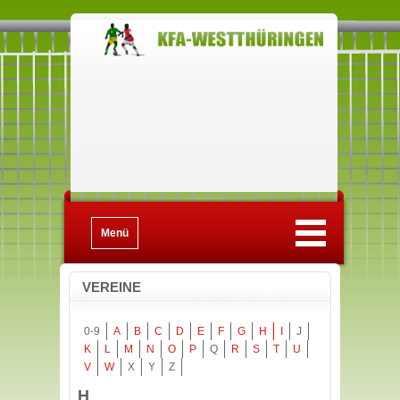
Menü
VEREINE
0-9
A
B
C
D
E
F
G
H
I
J
K
L
M
N
O
P
Q
R
S
T
U
V
W
X
Y
Z
H