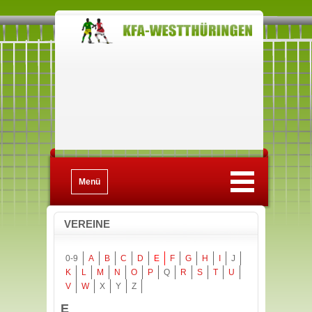
Menü
VEREINE
0-9
A
B
C
D
E
F
G
H
I
J
K
L
M
N
O
P
Q
R
S
T
U
V
W
X
Y
Z
E