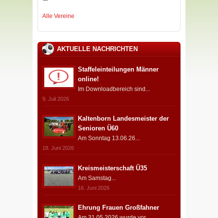
Alle Vereine
AKTUELLE NACHRICHTEN
Staffeleinteilungen Männer
online!
Im Downloadbereich sind...
9. Juli 2026
Kaltenborn Landesmeister der
Senioren Ü60
Am Sonntag 13.06.26...
18. Juni 2026
Kreismeisterschaft Ü35
Am Samstag...
16. Juni 2026
Ehrung Frauen Großfahner
Am 31.05.2026 wurde vor...