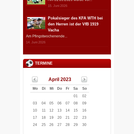
15. Juni 2026
Pokalsieger des KFA WTH bei
den Herren ist der VfB 1919
Vacha
Am Pfingstwochenende...
14. Juni 2026
TERMINE
April 2023
Mo
Di
Mi
Do
Fr
Sa
So
01
02
03
04
05
06
07
08
09
10
11
12
13
14
15
16
17
18
19
20
21
22
23
24
25
26
27
28
29
30